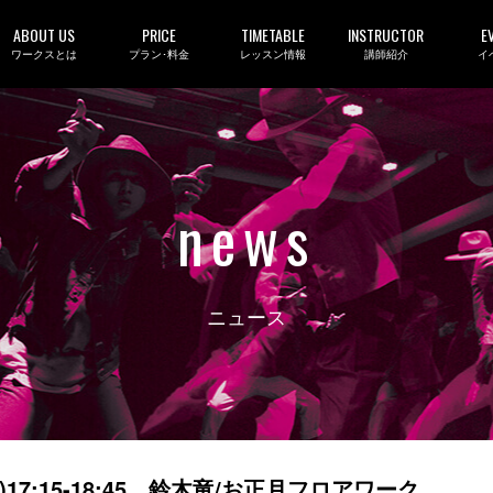
ABOUT US
PRICE
TIMETABLE
INSTRUCTOR
E
ワークスとは
プラン･料金
レッスン情報
講師紹介
イ
news
ニュース
17:15-18:45 鈴木竜/お正月フロアワーク