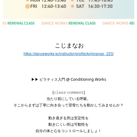
こじまなお
https://danceworks.jp/instructor/profile/kojimanao_223/
▶︎▶︎
ピラティス入門
@
𝖢𝗈𝗇𝖽𝗂𝗍𝗂𝗈𝗇𝗂𝗇𝗀 𝖶𝗈𝗋𝗄𝗌
[
𝚌𝚕𝚊𝚜𝚜 𝚌𝚘𝚖𝚖𝚎𝚗𝚝]
当たり前にしている呼吸。
そこからまずは丁寧に向き合って背骨たちを動かしてみませんか？
動き過ぎる所は安定性を
動きにくい所は可動性を
自分の体と心をコントロールしましょ！