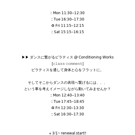
::
𝖬𝗈𝗇 𝟣𝟣
:
𝟥𝟢
–
𝟣𝟤
:
𝟥𝟢
::
𝖳𝗎𝖾 𝟣𝟨
:
𝟥𝟢
–
𝟣𝟩
:
𝟥𝟢
♻︎
𝖥𝗋𝗂 𝟣𝟣
:
𝟣𝟧
–
𝟣𝟤
:
𝟣𝟧
::
𝖲𝖺𝗍 𝟣𝟧
:
𝟣𝟧
–
𝟣𝟨
:
𝟣𝟧
▶︎▶︎
ダンスに繋がるピラティス
@
𝖢𝗈𝗇𝖽𝗂𝗍𝗂𝗈𝗇𝗂𝗇𝗀 𝖶𝗈𝗋𝗄𝗌
[
𝚌𝚕𝚊𝚜𝚜 𝚌𝚘𝚖𝚖𝚎𝚗𝚝]
ピラティスを通して身体と心をフラットに。
そしてそこからダンスの表現へ繋げるには、、、
という事を考えイメージしながら動いてみませんか？
::
𝖬𝗈𝗇 𝟣𝟤
:
𝟦𝟢
–
𝟣𝟥
:
𝟦𝟢
::
𝖳𝗎𝖾 𝟣𝟩
:
𝟦𝟧
–
𝟣𝟪
:
𝟦𝟧
♻︎
𝖥𝗋𝗂 𝟣𝟤
:
𝟥𝟢
–
𝟣𝟥
:
𝟥𝟢
::
𝖲𝖺𝗍 𝟣𝟨
:
𝟥𝟢
–
𝟣𝟩
:
𝟥𝟢
※
𝟥
/
𝟣
~
𝗋𝖾𝗇𝖾𝗐𝖺𝗅 𝗌𝗍𝖺𝗋𝗍
!!