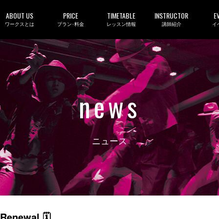
ABOUT US
PRICE
TIMETABLE
INSTRUCTOR
E
ワークスとは
プラン･料金
レッスン情報
講師紹介
イ
news
ニュース
Renewal 🗓