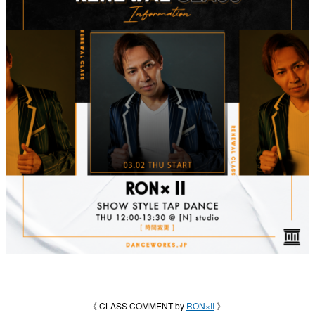
《 CLASS COMMENT by
RON×II
》