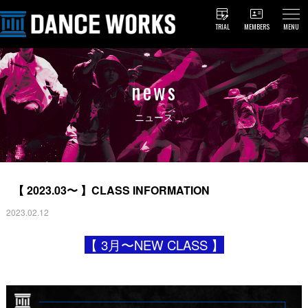
TRIAL
MEMBERS
MENU
news
ニュース
【 2023.03〜 】CLASS INFORMATION
2023.02.12
【 3月〜NEW CLASS 】