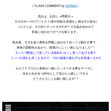
《 CLASS COMMENT by
SAYAKA
》
流れは、お話し→呼吸法→
ヨガのポーズのアジャスト(形や何処を意識をし伸ばすか知る)
→ラストは、その日にやったヨガのポーズを組み合わせて
音楽に合わせてポーズを取ります。
私自身、ヨガを知り身体を呼吸に合わせてゆっくり動かす事で、
身体の柔軟性があがり、怪我のしにくい体になりました^ ^
ダンスで酷使して使っている筋肉を ほぐし使ってあげる事で
リンパの流れも良くなるので、1日の最後の疲れ方も全然違います♪
セルフラブで心と身体が一緒にスッキリする事をテーマに、
自分と向き合う60分にして頂けたら嬉しいです☺︎
どうぞよろしくお願い致します^ ^