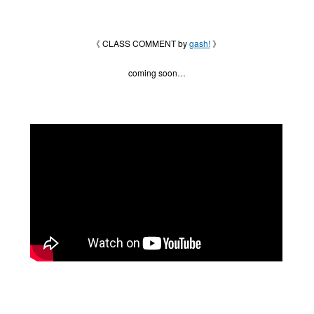
《 CLASS COMMENT by
gash!
》
coming soon…