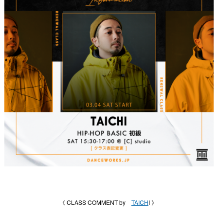
《 CLASS COMMENT by
TAICH
I 》