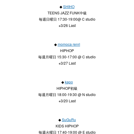
◆
SHIHO
TEENS JAZZ FUNK中級
毎週日曜日 17:30-19:00@ C studio
※3/26 Last
◆
momoca renri
HIPHOP
毎週月曜日 15:30-17:00 @ C studio
※3/27 Last
◆
kapo
HIPHOP初級
毎週月曜日 18:00-19:30 @ N studio
※3/20 Last
◆
SuGuRu
KIDS HIPHOP
毎週火曜日 17:40-19:00 @ E studio