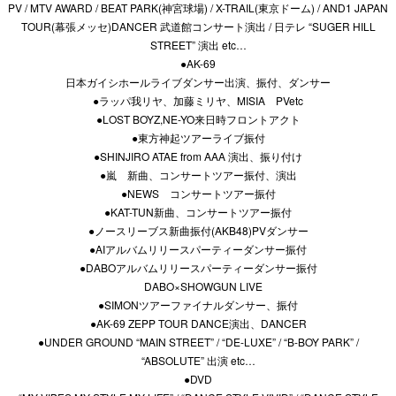
PV / MTV AWARD / BEAT PARK(神宮球場) / X-TRAIL(東京ドーム) / AND1 JAPAN
TOUR(幕張メッセ)DANCER 武道館コンサート演出 / 日テレ “SUGER HILL
STREET” 演出 etc…
●AK-69
日本ガイシホールライブダンサー出演、振付、ダンサー
●ラッパ我リヤ、加藤ミリヤ、MISIA PVetc
●LOST BOYZ,NE-YO来日時フロントアクト
●東方神起ツアーライブ振付
●SHINJIRO ATAE from AAA 演出、振り付け
●嵐 新曲、コンサートツアー振付、演出
●NEWS コンサートツアー振付
●KAT-TUN新曲、コンサートツアー振付
●ノースリーブス新曲振付(AKB48)PVダンサー
●AIアルバムリリースパーティーダンサー振付
●DABOアルバムリリースパーティーダンサー振付
DABO×SHOWGUN LIVE
●SIMONツアーファイナルダンサー、振付
●AK-69 ZEPP TOUR DANCE演出、DANCER
●UNDER GROUND “MAIN STREET” / “DE-LUXE” / “B-BOY PARK” /
“ABSOLUTE” 出演 etc…
●DVD