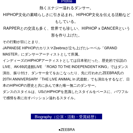
Profile
熱くエナジー溢れるダンサー。
HIPHOP文化の素晴らしさに引き込まれ、HIPHOP文化を伝える活動など
もしている。
RAPPERとの交流も多く、世界でも珍しい、HIPHOP x DANCERという
形を作り上げた。
その行動が目にとまり、
JAPANESE HIPHOPのカリスマZeebraが立ち上げたレーベル「GRAND
MASTER」にダンサーアーティストとして所属。
インディーズのHIPHOPアーティストとしては日本初だった、歴史的で伝説の
LIVE、AK-69武道館LIVE 「ROAD TO THE INDEPENDENT KING」ではダンス
演出、振り付け、ダンサー全てをおこなったり、先に行われたZEEBRA氏の
20TH ANNIVERSARY「THE LIVE ANIMAL in 武道館」でも演出をするなど、日
本のHIPHOPの歴史と共に歩んで来た唯一無二のダンサー。
ダンスのスタイルは、USのHIPHOPを意識したスタイルをベースに、パワフル
で感情を表に出すパッション溢れるスタイル。
Biography（公演・活動・受賞経歴）
●ZEEBRA