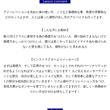
Lesson comment
アイソレーションを含めた体の使い方、ノリなど基礎的な事、角度や雰囲気な
どのカッコよさや、人とは違った個性の出し方のアドバイスも行ってます。
【こんな方にお勧め】
振り付けクラスに参加する為の基礎力をつけたい人、踊り始めてまもないけど
基礎力をしっかりつけたい人、踊りは長くやってるけどイマイチあか抜けられ
ないと壁を感じてる人、個性がないと言われる人
【インストラクターよりメッセージ】
まずは基礎力、そして応用力をつけ、カッコよくそれぞれのパーソナリティが
出せるようになればダンスはより楽しくなります！ 人に伝えるエンターテイメ
ントな部分、自分が楽しむエンジョイな部分、そして表現者に必要なアスリー
トの部分を総合的に伝えていきます！ リズム感やアイソレーション力をつけ、
表現力豊かなダンサーを育てていきたいと思ってますので、楽しく一所懸命や
りたい方ぜひぜひお待ちしてまーす！