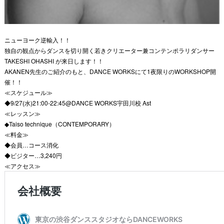
ニューヨーク逆輸入！！
独自の観点からダンスを切り開く若きクリエーター兼コンテンポラリダンサー
TAKESHI OHASHI が来日します！！
AKANEN先生のご紹介のもと、DANCE WORKSにて1夜限りのWORKSHOP開
催！！
≪スケジュール≫
◆9/27(水)21:00-22:45@DANCE WORKS宇田川校 Ast
≪レッスン≫
◆Taiso technique（CONTEMPORARY）
≪料金≫
◆会員…コース消化
◆ビジター…3,240円
≪アクセス≫