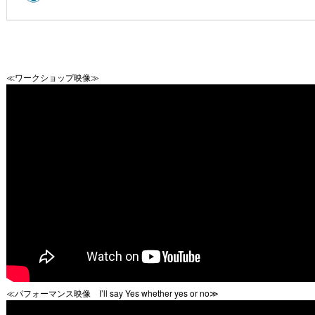
≪ワークショップ映像≫
≪パフォーマンス映像 I’ll say Yes whether yes or no≫