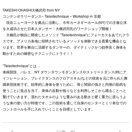
TAKESHI OHASHI大橋武司 from NY
コンテンポラリーダンス~ Taisotechnique ~ Workshop in 京都
現在ニューヨークを拠点に活動し、今年カーネギーホール(NY)での主催公演
を大成功させた日本人ダンサー・大橋武司氏のワークショップ開催！
大橋氏が独自に開発したメソッド ”Taisotechnique”にフォーカスをあてたクラ
スです。アメリカ各地に招聘されているメソッドを体験できる貴重な機会とな
ります。世界を舞台に活躍するダンサーの、ダイナミックかつ効率良く身体を
動かすための緻密なテクニックにトライ！！
”Taisotechnique”とは…
体操競技、バレエ、NY ダウンタウンモダンダンスやストリートダンス(特にア
イソレーション、ブレイクダンスのフロアスキル)などの技術を元に作られた舞
踊表現技術です。効率的に身体を使うために、骨と関節の強さと内側の筋肉を
使うことに焦点を当て、身体の反動や捻りなどを利用しそこから踊ることへと
繋げていきます。濡れたタオルのような重みのある動きと硬く重力に逆らうよ
うな体の使い方が特徴です。この技術を通して自身のセンターとミリ単位での
コントロールを手に入れていくことを目標としています。