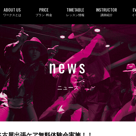
ABOUT US
PRICE
TIMETABLE
INSTRUCTOR
E
ワークスとは
プラン･料金
レッスン情報
講師紹介
イ
news
ニュース
TION名古屋出張ケア無料体験会実施！！