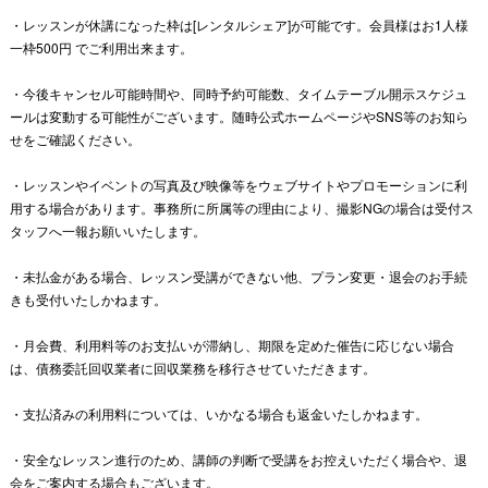
・レッスンが休講になった枠は[レンタルシェア]が可能です。
会員様はお1人様
一枠500円 でご利用出来ます。
・今後キャンセル可能時間や、同時予約可能数、タイムテーブル開示スケジュ
ールは
変動する可能性がございます。随時公式ホームページやSNS等のお知ら
せをご確認ください。
・レッスンやイベントの写真及び映像等をウェブサイトやプロモーションに利
用する場合があります。
事務所に所属等の理由により、撮影NGの場合は受付ス
タッフへ一報お願いいたします。
・未払金がある場合、レッスン受講ができない他、プラン変更・退会のお手続
きも受付いたしかねます。
・月会費、利用料等のお支払いが滞納し、期限を定めた催告に応じない場合
は、
債務委託回収業者に回収業務を移行させていただきます。
・支払済みの利用料については、いかなる場合も返金いたしかねます。
・安全なレッスン進行のため、講師の判断で受講をお控えいただく場合や、退
会をご案内する場合もございます。