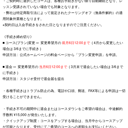
・ご契約時に選択したコースは、各種お手続きがない限り自動継続となり、
レ
ッスン受講されていない場合でも対象となります。
・弊社は特定商取引法によって規定されたクーリングオフ（無条件解約）の適
用対象外業種となります。
※契約日は入会手続きをされた日となりますのでご注意ください。
《手続き締め切り》
■ コース(プラン)変更 ⇨ 変更希望月の
前月6日12:00まで
( 4月から変更したい
場合は 3/6までに手続き )
申請方法 : 公式ホームページの料金ページから「プラン変更申請」を申請。
■ 退会 ⇨ 変更希望月の
当月6日12:00まで
( 3月末で退会したい場合は 3/6まで
に手続き )
申請方法 :
スタジオ受付で退会届を提出
・各種手続きはトラブル防止の為、電話や口頭、郵送、FAX等による申請は一切
受けることができません。
・手続き不可の期間中に退会またはコースダウンをご希望の場合は、
中途解約
手数料
¥15,000
が発生いたします。
・クイックアップ制度：コースをアップする場合は、当月中からコースアップ
が可能となります。
受付にてご希望のコースへの差額をお支払いください。