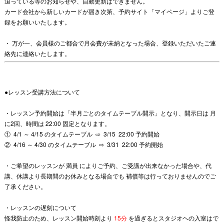
迫っている等のお知らせや、自動更新はできません。
カード会社から新しいカードが届き次第、予約サイト「マイページ」よりご登
録をお願いいたします。
・ 万が一、会員様のご都合で月会費が未納となった場合、
登録いただいたご連
絡先
に連絡いたします。
●レッスン受講方法について
・レッスン予約開始は「半月ごとのタイムテーブル開示」となり、
開示日は 月
に2回、時間は 22:00 固定となります。
① 4
/1 ～ 4/15 のタイムテーブル ⇨ 3/15 22:00 予約開始
② 4
/16 ～ 4/30 のタイムテーブル ⇨ 3/31 22:00 予約開始
・ご希望のレッスンが
満員
によりご予約、ご受講が出来なかった場合や、
代
講、休講より長期間のお休みとなる場合でも 補償等は行っておりませんのでご
了承ください。
・レッスンの遅刻について
怪我防止のため、レッスン開始時刻より
15分
を過ぎるとスタジオヘの入室はで