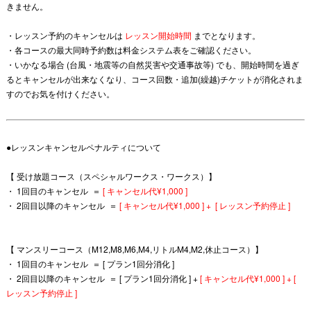
きません。
・レッスン予約のキャンセルは
レッスン開始時間
までとなります。
・各コースの最大同時予約数は料金システム表をご確認ください。
・
いかなる場合 (台風・地震等の自然災害や交通事故等) でも、開始時間を過ぎ
るとキャンセルが出来なくなり、
コース回数・追加(繰越)チケットが消化されま
すのでお気を付けください。
●レッスンキャンセルペナルティについて
【 受け放題コース（スペシャルワークス・ワークス）】
・ 1回目のキャンセル ＝
[ キャンセル代¥1,000 ]
・ 2回目以降のキャンセル ＝
[ キャンセル代¥1,000 ] +
[ レッスン予約停止 ]
【 マンスリーコース（M12,M8,M6,M4,リトルM4,M2,休止コース）】
・ 1回目のキャンセル ＝ [ プラン1回分消化 ]
・ 2回目以降のキャンセル ＝ [ プラン1回分消化 ] +
[ キャンセル代¥1,000 ] + [
レッスン予約停止 ]