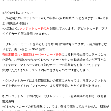
●月会費支払いについて
・月会費はクレジットカードからの前払い(自動継続払い)となります。( 3ヶ月目
より継続払い開始 )
※お支払いは
クレジットカードのみ
対応しております。
デビットカード
、
プリ
ペイドカード
等は使用できません。
・ クレジットカード引き落としは毎月20日に請求を立てます。
( 前月請求とな
ります。例：
4月分 ＝ 3/20 請求
)
有効期限切れ・限度額オーバー・カード紛失
による利用停止等でエラーになっ
た場合、ご登録いただいた
クレジットカードからの自動継続支払いが不可とな
りますので、マイページから有効なカードでの再登録を
お願いいたします。
変更いただくまでレッスン予約ができませんのでご注意ください。
・クレジットカードによる継続支払いの変更にあたっては、
再度クレジットカ
ードを予約サイトの「マイページ」より変更登録いただく必要があります。
①クレジットカードの変更時 ②クレジットカード有効期限の更新時 ③お名
前変更時
※クレジットカードの有効期限については、弊社で管理しておりません。
期限が