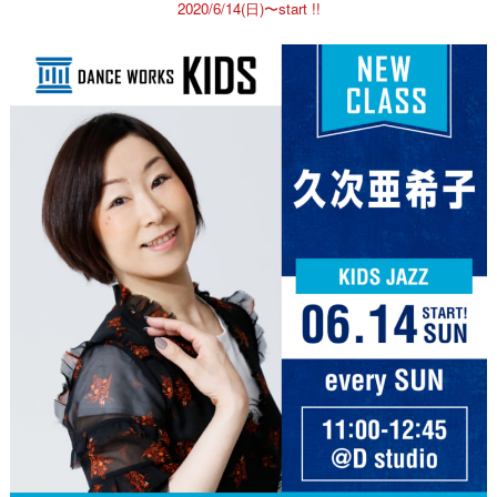
2020/6/14(日)〜start !!