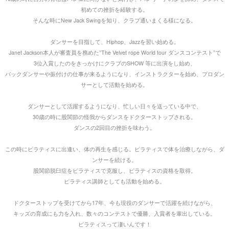
初めての挫折を経験する。
そんな時にNew Jack Swingを知り、クラブ通いまくる様になる。
ダンサーを目指して、Hiphop、Jazzを習い始める。
Janet Jackson本人が審査員を務めた”The Velvet rope World tour ダンスコンテスト”で
3位入賞したのをきっかけにクラブのSHOW 等に出演をし始め、
バックダンサーや振付けの仕事が来るようになり、
インストラクターを始め、プロダン
サーとして活動を始める。
ダンサーとして活躍するようになり、忙しい日々を送っている中で、
30歳の時に股関節の怪我からダンスをドクターストップされる。
ダンスの2回目の挫折を味わう。
この時にピラティスに出逢い、体の再生を感じる。
ピラティスで体を治療しながら、ダ
ンサーを続ける。
股関節脱臼症をピラティスで克服し、ピラティスの資格を取得。
ピラティス講師としても活動を始める。
ドクターストップを受けてから17年、今も現役のダンサーで活躍を続けながら、
キッズの育成にも力を入れ、数々のコンテストで優勝、入賞者を輩出している。
ピラティスって凄いんです！