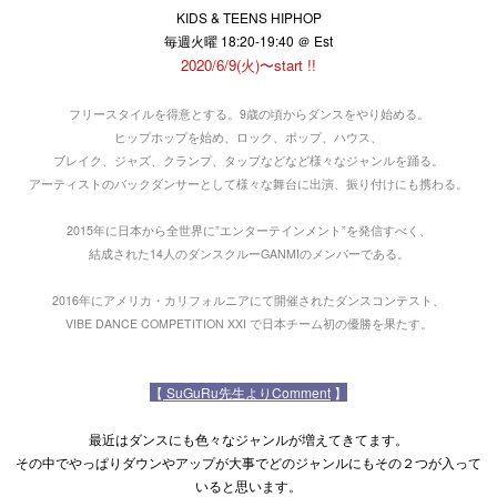
KIDS & TEENS HIPHOP
毎週火曜 18:20-19:40 ＠ Est
2020/6/9(火)〜start !!
フリースタイルを得意とする。9歳の頃からダンスをやり始める。
ヒップホップを始め、ロック、ポップ、ハウス、
ブレイク、ジャズ、クランプ、タップなどなど様々なジャンルを踊る。
アーティストのバックダンサーとして様々な舞台に出演、振り付けにも携わる。
2015年に日本から全世界に”エンターテインメント”を発信すべく、
結成された14人のダンスクルーGANMIのメンバーである。
2016年にアメリカ・カリフォルニアにて開催されたダンスコンテスト、
VIBE DANCE COMPETITION XXI で日本チーム初の優勝を果たす。
【
SuGuRu先生よりComment
】
最近はダンスにも色々なジャンルが増えてきてます。
その中でやっぱりダウンやアップが大事でどのジャンルにもその２つが入って
いると思います。