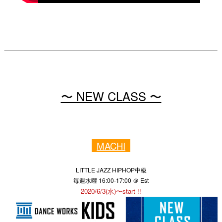
〜 NEW CLASS 〜
MACHI
LITTLE JAZZ HIPHOP中級
毎週水曜 16:00-17:00 ＠ Est
2020/6/3(水)〜start !!