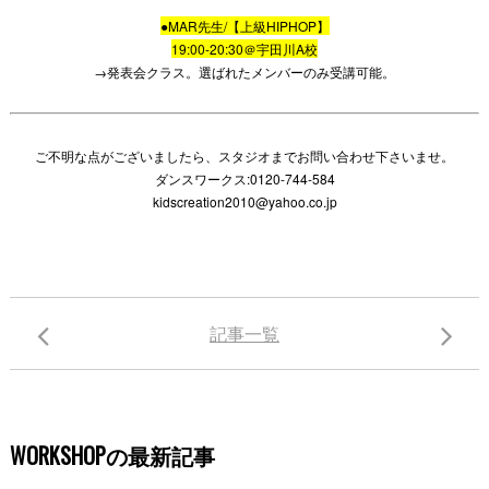
●MAR先生/【上級HIPHOP】
19:00-20:30＠宇田川A校
→発表会クラス。選ばれたメンバーのみ受講可能。
ご不明な点がございましたら、スタジオまでお問い合わせ下さいませ。
ダンスワークス:0120-744-584
kidscreation2010@yahoo.co.jp
記事一覧
WORKSHOPの最新記事