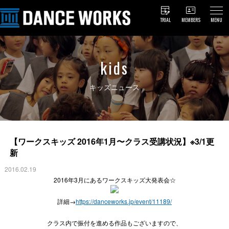
TRIAL
MEMBERS
MENU
kids
キッズニュース
【ワークスキッズ 2016年1月〜クラス受講状況】※3/1更
新
2016.02.19
2016年3月にあるワークスキッズ大発表会☆
詳細→
https://danceworks.jp/event/11189/
クラス内で振付を進める作品もございますので、