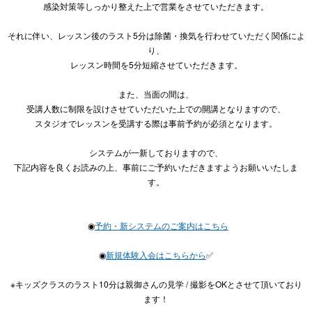
感染対策等しっかり整えた上で営業をさせていただきます。
それに伴い、レッスン後のラスト5分は除菌・換気を行わせていただく関係によ
り、
レッスン時間を5分短縮させていただきます。
また、当面の間は、
受講人数に制限を設けさせていただいた上での開講となりますので
、
スタジオでレッスンを受講する際は事前予約が必須となります。
システムが一新しておりますので、
下記内容を良くお読みの上、
事前にご予約いただきますようお願いいたしま
す。
◉
予約・新システムのご案内はこちら
◉
新規体験入会はこちらから
✅
※キッズクラスのラスト10分は
親御さんの見学 / 撮影をOKとさせて頂いており
ます！