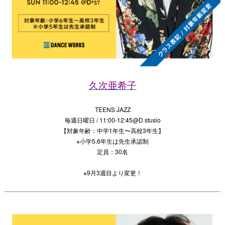
久次亜希子
TEENS JAZZ
毎週日曜日 / 11:00-12:45@D stusio
【対象年齢：中学1年生〜高校3年生】
※小学5.6年生は先生承認制
定員：30名
※9月3週目より変更！