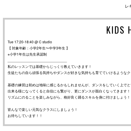
レ
KIDS
Tue 17:20-18:40 @ C studio
【 対象年齢：小学2年生〜中学3年生 】
※小学1年生は先生承認制
_____________________________
私のレッスンでは基礎からじっくり教えていきます！
生徒たちの自ら頑張る気持ちやダンスが好きな気持ちも育てていけるようなク
基礎の練習は初めは地味に感じるかもしれませんが、ダンスをしていく上でと
出来る様になってくると自信にも繋がり、更にダンスが面白くなってきます！
リズムにのることを楽しみながら、格好良く踊るスキルを身に付けましょう！
皆んなで楽しい元気なクラスにしましょう！
お待ちしています！！