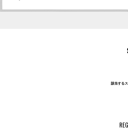
該当するス
RE