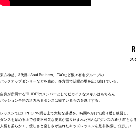
R
ス
東方神起、3代目J Soul Brothers、EXOなど数々有名グループの
バックアップダンサーなどを務め、多方面で活躍の場を広げ続けている。
自身が所属する”RUDE”のメンバーとしてピカイチなスキルはもちろん、
パッション全開の迫力あるダンスは観ているものを魅了する。
レッスンではHIPHOPを踊る上で大切な基礎を、時間をかけて繰り返し練習し、
ダンスを始める上で必要不可欠な要素が盛り込まれた言わば”ダンスの通り道”とな
人柄も柔らかく、優しさと楽しさが溢れたキッズレッスンを是非体感してほしい！