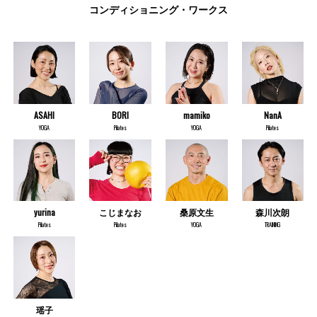
コンディショニング・ワークス
ASAHI
BORI
mamiko
NanA
YOGA
Pilates
YOGA
Pilates
yurina
こじまなお
桑原文生
森川次朗
Pilates
Pilates
YOGA
TRAINING
瑶子