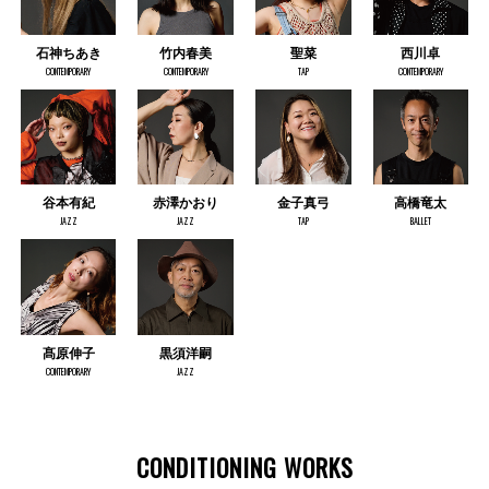
石神ちあき
竹内春美
聖菜
西川卓
CONTEMPORARY
CONTEMPORARY
TAP
CONTEMPORARY
谷本有紀
赤澤かおり
金子真弓
高橋竜太
JAZZ
JAZZ
TAP
BALLET
髙原伸子
黒須洋嗣
CONTEMPORARY
JAZZ
CONDITIONING WORKS