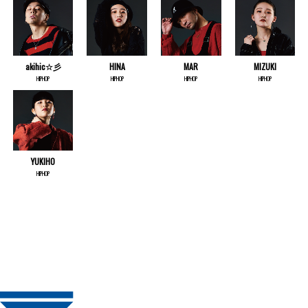
akihic☆彡
HINA
MAR
MIZUKI
HIPHOP
HIPHOP
HIPHOP
HIPHOP
YUKIHO
HIPHOP