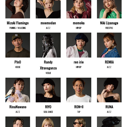
Mizuki Flamingo
moemodan
momoka
Niki Liyanage
PUNKING / WAACKING
JAZZ
HIPHOP
FREESTYLE
PInO
Randy
ren irie
RENKA
HOUSE
HIPHOP
JAZZ
Xtravaganza
VOGUE
RinaNawano
RIYO
RON×II
RUNA
JAZZ
SOUL DANCE
TAP
JAZZ