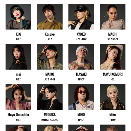
KiKi
Kosuke
KYOKO
MACHI
JAZZ
JAZZ
JAZZ HIPHOP
JAZZ HIPHOP
mai
MAIKO
MASAKI
MAYU KOMORI
JAZZ
JAZZ HIPHOP
HIPHOP
HEEL
Mayu Omoshita
MEDUSA
MIHO
Miku
JAZZ
PUNKING / WAACKING
HIPHOP
HIPHOP