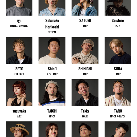
ryj.
Sakurako
SATOMI
Seishiro
PUNKING / WAACKING
HIPHOP
JAZZ
Horikoshi
FREESTYLE
SETO
Shin.1
SHINICHI
SORA
SOUL DANCE
JAZZ HIPHOP
HIPHOP
HIPHOP
suzuyaka
TAICHI
Takky
TARO
JAZZ
HIPHOP
HOUSE
HIPHOP ANIMATION