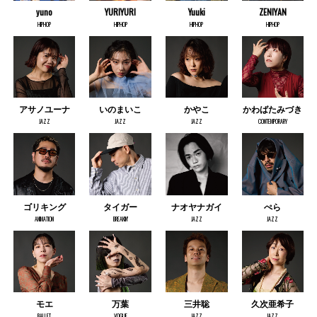
yuno
YURIYURI
Yuuki
ZENIYAN
HIPHOP
HIPHOP
HIPHOP
HIPHOP
アサノユーナ
いのまいこ
かやこ
かわばたみづき
JAZZ
JAZZ
JAZZ
CONTEMPORARY
ゴリキング
タイガー
ナオヤナガイ
ぺら
ANIMATION
BREAKIN’
JAZZ
JAZZ
モエ
万葉
三井聡
久次亜希子
BALLET
VOGUE
JAZZ
JAZZ