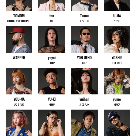
TOMOMI
ton
Tsuuu
U-MA
PUNKING / WAACKING HIPHOP
TAP
JAZZ FUNK
POPPING
WAPPER
yayoi
YOH UENO
YOSHIE
HIPHOP
JAZZ
SOUL DANCE
YOU-NA
YU-KI
yuihan
yume
JAZZ FUNK
HIPHOP
JAZZ FUNK
HIPHOP