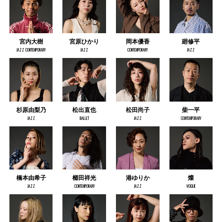
宮内大樹
宮原ひかり
岡本優香
廻修平
JAZZ CONTEMPORARY
JAZZ
CONTEMPORARY
JAZZ
杉原由梨乃
松出直也
松田尚子
柴一平
JAZZ
BALLET
JAZZ
CONTEMPORARY
橋本由希子
櫛田祥光
港ゆりか
燦
JAZZ
CONTEMPORARY
JAZZ
VOGUE