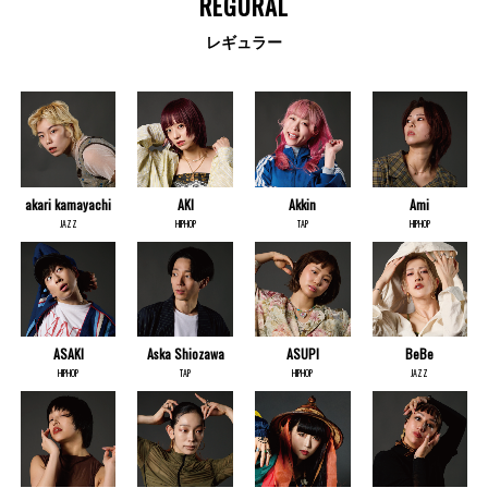
REGURAL
レギュラー
akari kamayachi
AKI
Akkin
Ami
JAZZ
HIPHOP
TAP
HIPHOP
ASAKI
Aska Shiozawa
ASUPI
BeBe
HIPHOP
TAP
HIPHOP
JAZZ