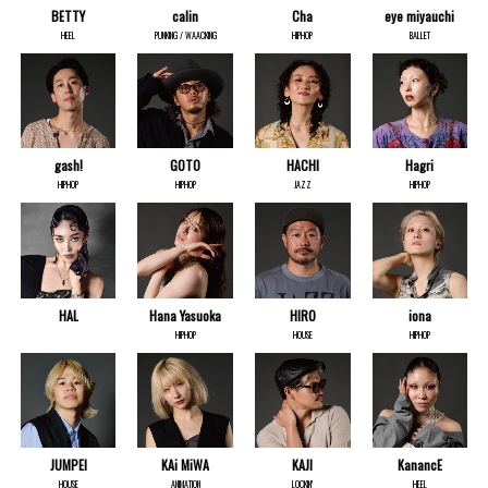
BETTY
calin
Cha
eye miyauchi
HEEL
PUNKING / WAACKING
HIPHOP
BALLET
gash!
GOTO
HACHI
Hagri
HIPHOP
HIPHOP
JAZZ
HIPHOP
HAL
Hana Yasuoka
HIRO
iona
HIPHOP
HOUSE
HIPHOP
JUMPEI
KAi MiWA
KAJI
KanancE
HOUSE
ANIMATION
LOCKIN’
HEEL