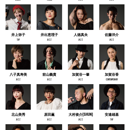
井上弥子
井出恵理子
人徳真央
佐藤洋介
TAP
JAZZ
JAZZ
JAZZ
八子真寿美
前山義貴
加賀谷一肇
加賀谷香
JAZZ
JAZZ
JAZZ
CONTEMPORARY
北山美秀
原田薫
大村俊介[SHUN]
安達雄基
JAZZ
JAZZ
JAZZ
TAP