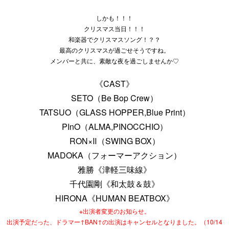
しかも！！！
クリスマス当日！！！
和楽器でクリスマスソング！？？
最高のクリスマスが過ごせそうですね。
メンバーと共に、素敵な夜を過ごしませんか♡
《CAST》
SETO（Be Bop Crew）
TATSUO（GLASS HOPPER,Blue Print）
PInO（ALMA,PINOCCHIO）
RON×Ⅱ（SWING BOX）
MADOKA（フォーマーアクション）
雅勝《津軽三味線》
千代園剛《和太鼓＆鼓》
HIRONA《HUMAN BEATBOX》
※出演者変更のお知らせ。
出演予定だった、ドラマー↑BAN↑の出演はキャンセルとなりました。（10/14