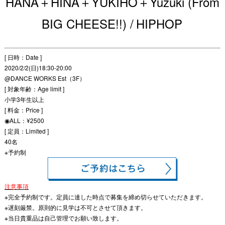
HANA＋HINA＋YUKIHO＋Yuzuki (From
BIG CHEESE!!) /
HIPHOP
[ 日時：Date ]
2020/2/2(日)18:30-20:00
@DANCE WORKS Est（3F）
[ 対象年齢：Age limit ]
小学3年生以上
[ 料金：Price ]
◉ALL：¥2500
[ 定員：Limited ]
40名
※予約制
注意事項
※完全予約制です。定員に達した時点で募集を締め切らせていただきます。
※遅刻厳禁。原則的に見学は不可とさせて頂きます。
※当日貴重品は自己管理でお願い致します。