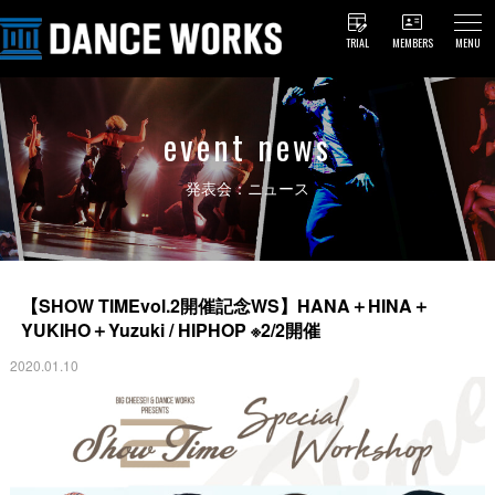
TRIAL
MEMBERS
MENU
event news
発表会：ニュース
【SHOW TIMEvol.2開催記念WS】HANA＋HINA＋
YUKIHO＋Yuzuki / HIPHOP ※2/2開催
2020.01.10