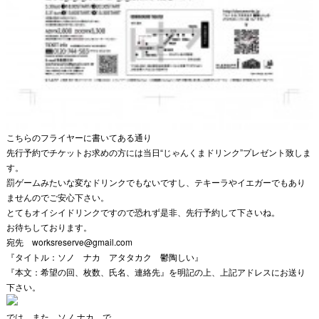
こちらのフライヤーに書いてある通り
先行予約でチケットお求めの方には当日“じゃんくまドリンク”
プレゼント致しま
す。
罰ゲームみたいな変なドリンクでもないですし、
テキーラやイエガーでもあり
ませんのでご安心下さい。
とてもオイシイドリンクですので恐れず是非、
先行予約して下さいね。
お待ちしております。
宛先 worksreserve@gmail.com
『タイトル：ソノ ナカ アタタカク 鬱陶しい』
『本文：希望の回、枚数、氏名、連絡先』を明記の上、上記アドレスにお送り
下さい。
では。また…ソノ ナカ。で…。