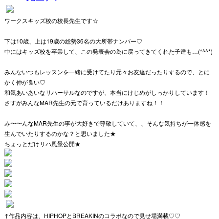
ワークスキッズ校の校長先生です☆
下は10歳、上は19歳の総勢36名の大所帯ナンバー♡
中にはキッズ校を卒業して、この発表会の為に戻ってきてくれた子達も…(*^^*)
みんないつもレッスンを一緒に受けてたり元々お友達だったりするので、とに
かく仲が良い♡
和気あいあいなリハーサルなのですが、本当にけじめがしっかりしています！
さすがみんなMAR先生の元で育っているだけありますね！！
み〜〜んなMAR先生の事が大好きで尊敬していて、、そんな気持ちが一体感を
生んでいたりするのかな？と思いました★
ちょっとだけリハ風景公開★
↑作品内容は、HIPHOPとBREAKINのコラボなので見せ場満載♡♡