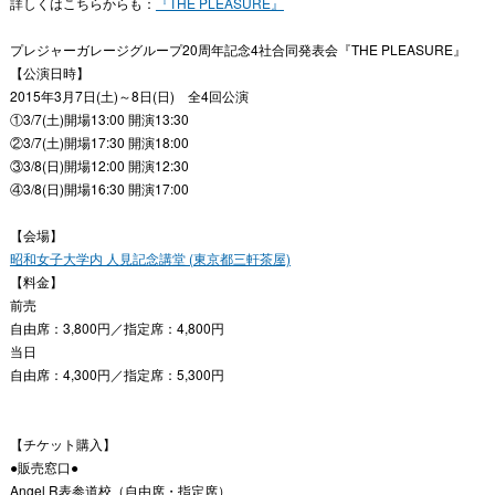
詳しくはこちらからも：
『THE PLEASURE』
プレジャーガレージグループ20周年記念4社合同発表会『THE PLEASURE』
【公演日時】
2015年3月7日(土)～8日(日) 全4回公演
①3/7(土)開場13:00 開演13:30
②3/7(土)開場17:30 開演18:00
③3/8(日)開場12:00 開演12:30
④3/8(日)開場16:30 開演17:00
【会場】
昭和女子大学内 人見記念講堂 (東京都三軒茶屋)
【料金】
前売
自由席：3,800円／指定席：4,800円
当日
自由席：4,300円／指定席：5,300円
【チケット購入】
●販売窓口●
Angel R表参道校（自由席・指定席）