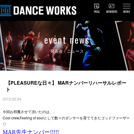
TRIAL
MEMBERS
MENU
event news
発表会：ニュース
【PLEASUREな日々】 MARナンバーリハーサルレポー
ト
2015.02.04
今回お邪魔させて頂いたのは、、
Cool crew,Feeling of soulとして数々のダンサーを育ててきたゴッドファーザー
♡
MAR先生ナンバー!!!!!