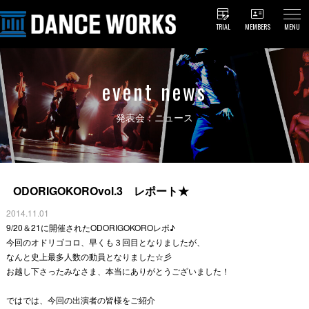
TRIAL
MEMBERS
MENU
event news
発表会：ニュース
ODORIGOKOROvol.3 レポート★
2014.11.01
9/20＆21に開催されたODORIGOKOROレポ♪
今回のオドリゴコロ、早くも３回目となりましたが、
なんと史上最多人数の動員となりました☆彡
お越し下さったみなさま、本当にありがとうございました！
ではでは、今回の出演者の皆様をご紹介