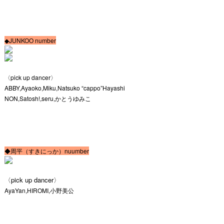
◆JUNKOO number
〈pick up dancer〉
ABBY,Ayaoko,Miku,Natsuko “cappo”Hayashi
NON,Satosh!,seru,かとうゆみこ
◆周平（すきにっか）nuumber
〈pick up dancer〉
AyaYan,HIROMI,小野美公