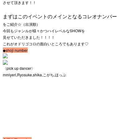
させて頂きます！！
まずはこのイベントのメインとなる
コレオナンバー
をご紹介☆（出演順）
今回もジャンルが様々かつハイレベルなSHOWを
見せていただきました！！！！
これがオドリゴコロの面白いところでもあります♡
◆shoji number
〈pick up dancer〉
mmiyeri,Ryosuke,shika,こがち,ほっぷ