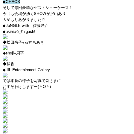
◆CHAOS
そして毎回豪華なゲストショーケース！
今回も会場が湧くSHOWが沢山あり
大変もりあがりました♡
◆JuNGLE with 佐藤洋介
◆akihic☆彡+gash!
◆松田尚子+石神ちあき
◆shoji+周平
◆静香
◆JIL Entertainment Gallary
では本番の様子を写真で皆さまに
おすそわけしますー(＾O＾)