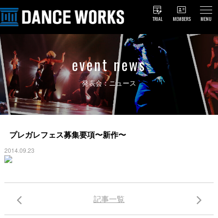
TRIAL
MEMBERS
MENU
event news
発表会：ニュース
プレガレフェス募集要項〜新作〜
2014.09.23
記事一覧