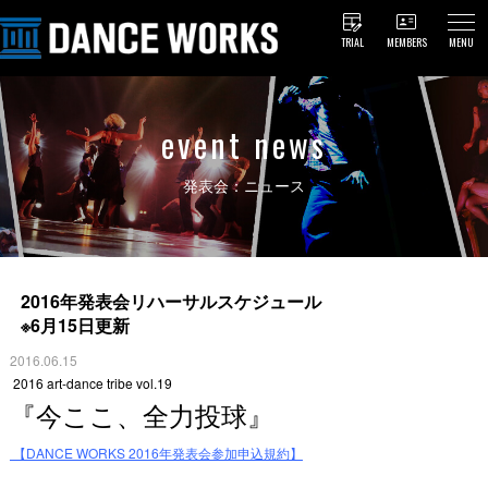
TRIAL
MEMBERS
MENU
event news
発表会：ニュース
2016年発表会リハーサルスケジュール
※6月15日更新
2016.06.15
2016 art-dance tribe vol.19
『今ここ、全力投球』
【DANCE WORKS 2016年発表会参加申込規約】