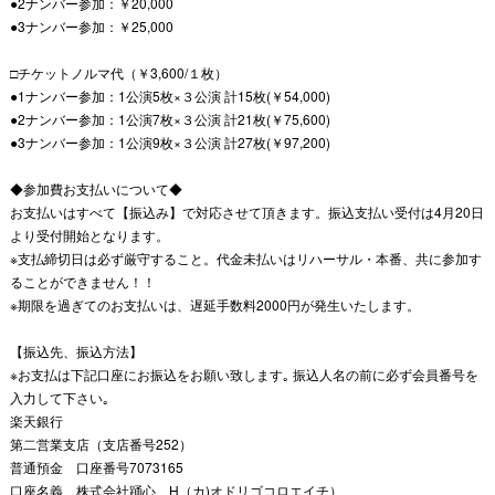
●2ナンバー参加：￥20,000
●3ナンバー参加：￥25,000
□チケットノルマ代（￥3,600/１枚）
●1ナンバー参加：1公演5枚×３公演 計15枚(￥54,000)
●2ナンバー参加：1公演7枚×３公演 計21枚(￥75,600)
●3ナンバー参加：1公演9枚×３公演 計27枚(￥97,200)
◆参加費お支払いについて◆
お支払いはすべて【振込み】で対応させて頂きます。振込支払い受付は4月20日
より受付開始となります。
※支払締切日は必ず厳守すること。代金未払いはリハーサル・本番、共に参加す
ることができません！！
※期限を過ぎてのお支払いは、遅延手数料2000円が発生いたします。
【振込先、振込方法】
※お支払は下記口座にお振込をお願い致します｡ 振込人名の前に必ず会員番号を
入力して下さい｡
楽天銀行
第二営業支店（支店番号252）
普通預金 口座番号7073165
口座名義 株式会社踊心 H（カ)オドリゴコロエイチ）