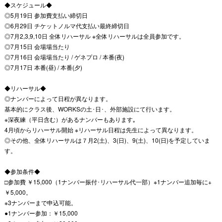
◆スケジュール◆
◎5月19日 参加費支払い締切日
◎6月29日 チケットノルマ代支払い最終締切日
◎7月2,3,9,10日 全体リハーサル ※全体リハーサルは全員参加です。
◎7月15日 会場場当たり
◎7月16日 会場場当たり / ゲネプロ / 本番(夜)
◎7月17日 本番(昼) / 本番(夕)
◆リハーサル◆
◎ナンバーによって日程が異なります。
基本的にクラス後、WORKSの土･日･、外部施設にて行います。
※深夜練（平日含む）があるナンバーもあります｡
4月頃からリハーサル開始 ※リハーサル日程は先生によって異なります。
◎その他、全体リハーサルは７月2(土)、3(日)、9(土)、10(日)を予定していま
す。
◆参加条件◆
□参加費 ￥15,000（1ナンバー振付･リハーサル代一部）※1ナンバー追加毎に+
￥5,000。
※3ナンバーまで申込可能。
●1ナンバー参加：￥15,000