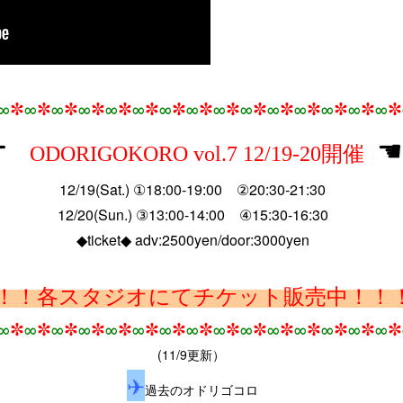
∞
✼
∞
✼
∞
✼
∞
✼
∞
✼
∞
✼
∞
✼
∞
✼
∞
✼
∞
✼
∞
✼
∞
✼
∞
✼
∞
✼
∞
✼
☚
☛
ODORIGOKORO vol.7 12/19-20開催
12/19(Sat.) ①18:00-19:00 ②20:30-21:30
12/20(Sun.) ③13:00-14:00 ④15:30-16:30
◆ticket◆ adv:2500yen/door:3000yen
！！各スタジオにてチケット販売中！！
∞
✼
∞
✼
∞
✼
∞
✼
∞
✼
∞
✼
∞
✼
∞
✼
∞
✼
∞
✼
∞
✼
∞
✼
∞
✼
∞
✼
∞
✼
(11/9更新）
✈
過去のオドリゴコロ