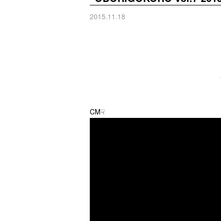
2015.11.18
CM☟