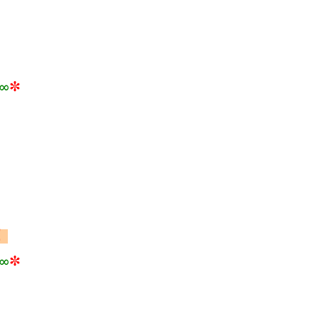
∞
✼
！
∞
✼