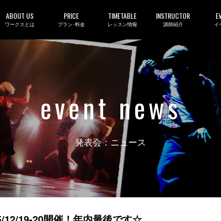
ABOUT US
PRICE
TIMETABLE
INSTRUCTOR
E
ワークスとは
プラン･料金
レッスン情報
講師紹介
イ
event news
発表会：ニュース
015/12/19-20開催！年内最後です☆