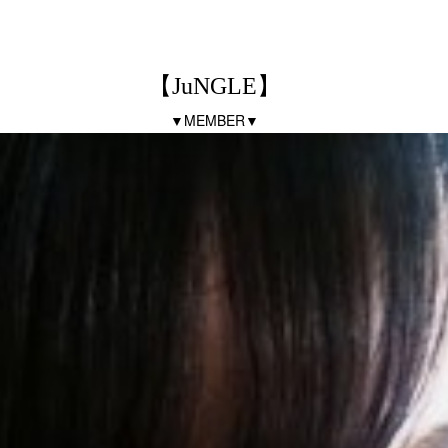
【JuNGLE】
▼MEMBER▼