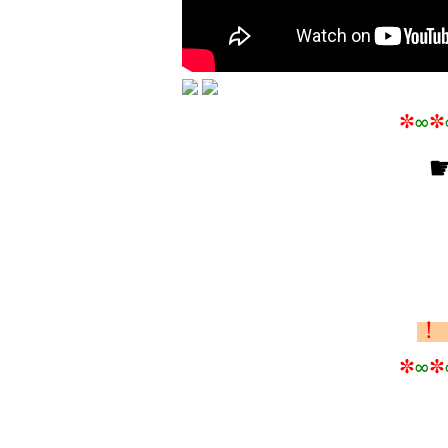
✼
∞
✼
！
✼
∞
✼