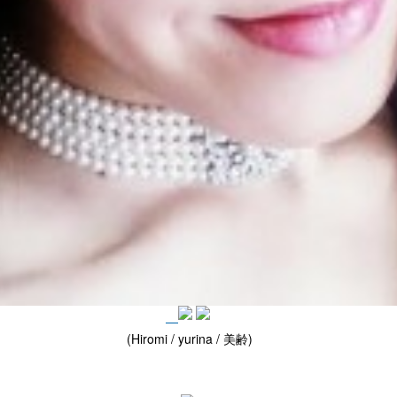
(Hiromi / yurina / 美齢)