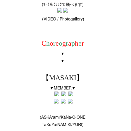
(ﾏｰｸをｸﾘｯｸで飛べます)
(VIDEO / Photogallery)
C
h
o
r
e
o
g
r
a
p
h
e
r
▼
▼
【MASAKI】
▼MEMBER▼
(ASKA/ami/KaNa/C-ONE
TaKuYa/NAMIKI/YURI)