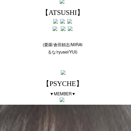
【ATSUSHI】
(愛羅/倉田頼志/MIRAI
るな/ryusei/YUI)
【PSYCHE】
▼MEMBER▼