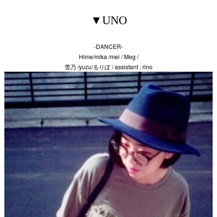
▼UNO
-DANCER-
Hime/mika /mei / Meg /
雪乃 /yuzu/るりぽ / assistant : rino