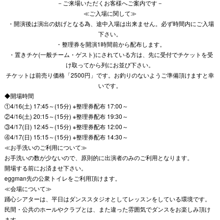
－ご来場いただくお客様へご案内です－
≪ご入場に関して≫
・開演後は演出の妨げとなる為、途中入場は出来ません。
必ず時間内にご入場
下さい。
・整理券を開演1時間前から配布します。
・置きチケ(一般チーム・ゲスト)にされている方は、
先に受付でチケットを受
け取ってから列にお並び下さい。
チケットは前売り価格「2500円」です。
お釣りのないようご準備頂けますと幸
いです。
◆開場時間
①4/16(土) 17:45～(15分) ※整理券配布 17:00～
②4/16(土) 20:15～(15分) ※整理券配布 19:30～
③4/17(日) 12:45～(15分) ※整理券配布 12:00～
④4/17(日) 15:15～(15分) ※整理券配布 14:30～
≪お手洗いのご利用について≫
お手洗いの数が少ないので、
原則的に出演者のみのご利用となります。
開場する前にお済ませ下さい。
eggman先の公衆トイレをご利用頂けます。
≪会場について≫
踊心シアターは、
平日はダンススタジオとしてレッスンをしている環境です。
民間・公共のホールやクラブとは、
また違った雰囲気でダンスをお楽しみ頂け
ます。