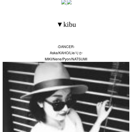
▼kibu
-DANCER-
Aska/KAHO/Lie/りか
MIKI/Nene/Pyon/NATSUMI