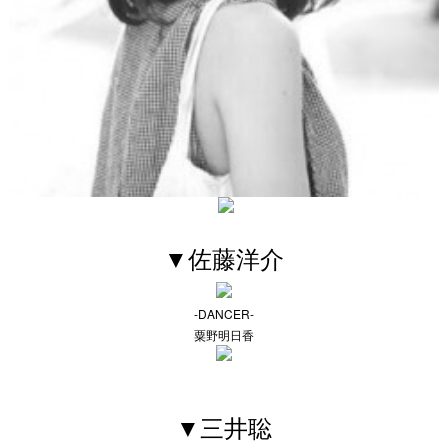
▼佐藤洋介
-DANCER-
粟野明日香
▼三井聡