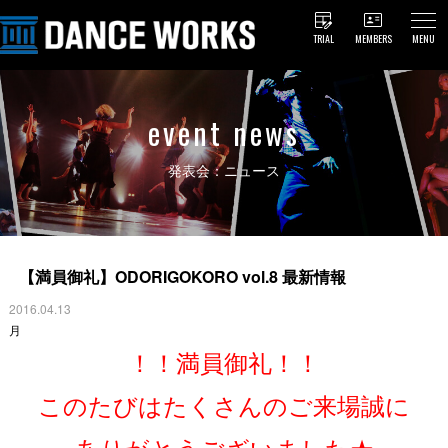
TRIAL
MEMBERS
MENU
event news
発表会：ニュース
【満員御礼】ODORIGOKORO vol.8 最新情報
2016.04.13
月
！！満員御礼！！
このたびはたくさんのご来場誠に
ありがとうございました★