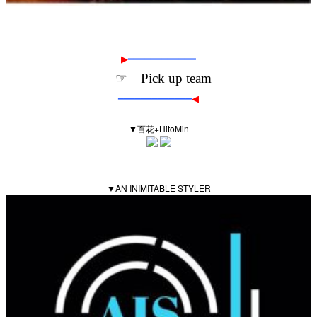
▶
━━━━━━━━━━━━
☞ Pick up team
━━━━━━━━━━━━━
◀
▼百花+HitoMin
▼AN INIMITABLE STYLER