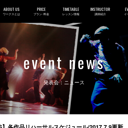
ABOUT US
PRICE
TIMETABLE
INSTRUCTOR
E
ワークスとは
プラン･料金
レッスン情報
講師紹介
イ
event news
発表会：ニュース
KIDS】各作品リハーサルスケジュール/2017.7.9更新