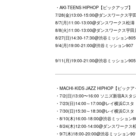
・AKI-TEENS HIPHOP【ピックアップ】
7/28
(金)
13:00-15:00@ダンスワークス
宇
8/7
(月)
11:00-13:00@ダンスワークス
松濤
8/8
(火)
11:00-13:00@ダンスワークス
宇田
8/27
(日)
14:30-17:30@
渋谷ミッション
805
9/4
(月)
19:00-21:00@
渋谷ミッション
907
9/11(月)19:00-21:00@渋谷ミッション905
・MACHI-KIDS JAZZ HIPHOP【ピック
・7/2(日)13:00〜16:00 ソニズ新宿Aスタ
・
7/23
(日)
14:00
～
17:00@
レイ横浜
C
スタ
・
7/30
(日)
15:30
～
18:30@
レイ横浜
C
スタ
・
8/10
(木)
16:00-18:00@
渋谷ミッション
8
・
8/24
(木)
12:00-14:00@
ダンスワークス
・
9/7
(木)
18:00-20:00@
渋谷ミッション
90