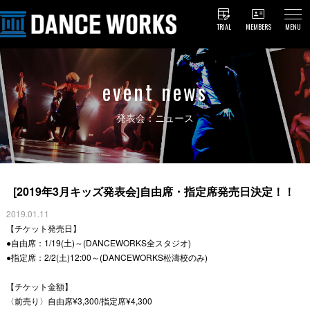
TRIAL
MEMBERS
MENU
event news
発表会：ニュース
[2019年3月キッズ発表会]自由席・指定席発売日決定！！
2019.01.11
【チケット発売日】
●
自由席：
1/19
(土)～(DANCEWORKS全スタジオ)
●
指定席：
2/2
(土)
12:00
～(DANCEWORKS松濤校のみ)
【チケット金額】
〈前売り〉自由席¥3,300/指定席¥4,300