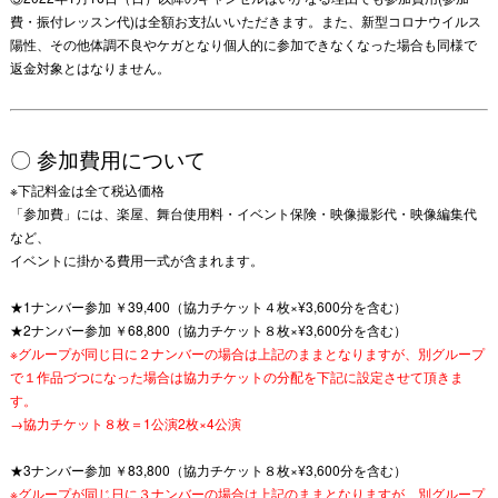
費・振付レッスン代)は全額お支払いいただきます。また、新型コロナウイルス
陽性、その他体調不良やケガとなり個人的に参加できなくなった場合も同様で
返金対象とはなりません。
〇 参加費用について
※下記料金は全て税込価格
「参加費」には、楽屋、舞台使用料・イベント保険・映像撮影代・映像編集代
など、
イベントに掛かる費用一式が含まれます。
★1ナンバー参加 ￥39,400（協力チケット４枚×¥3,600分を含む）
★2ナンバー参加 ￥68,800（協力チケット８枚×¥3,600分を含む）
※グループが同じ日に２ナンバーの場合は上記のままとなりますが、別グループ
で１作品づつになった場合は協力チケットの分配を下記に設定させて頂きま
す。
→協力チケット８枚＝1公演2枚×4公演
★3ナンバー参加 ￥83,800（協力チケット８枚×¥3,600分を含む）
※グループが同じ日に３ナンバーの場合は上記のままとなりますが、別グループ