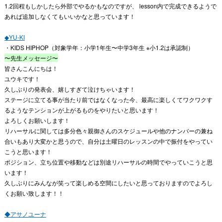
1.2回程もしかしたら外部でやるかもなのですが、 lesson内で完成できるようで
あれば追加しなくてもいいかなと思っています！
◆YU-KI
・KIDS HIPHOP（対象学年：小学1年生〜中学3年生 ※小1.2は承認制）
〜先生メッセージ〜
皆さんこんにちは！
ユウキです！
久しぶりの発表会、嬉しすぎて泣けちゃいます！
ステージに立てる事が当たり前ではなくなった今、最高に楽しくてワクワクす
るようなテンションが上がるものをやりたいと思います！
よろしくお願いします！
リハーサルに関しては多分色々親御さんのスケジュールや他のナンバーの兼ね
合いもあり大変かと思うので、自分は土曜日のレッスンの中で振付をやってい
こうと思います！
ポジション、立ち位置や移動などは別途リハーサルの時間でやっていこうと思
います！
久しぶりにみんなが笑って楽しめる空間にしたいと思っておりますのでよろし
くお願い致します！！
◆アサノユーナ