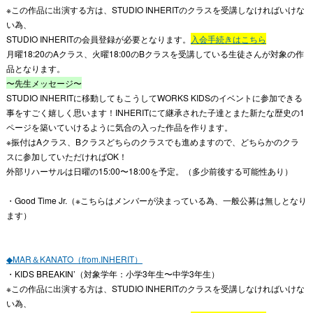
※この作品に出演する方は、STUDIO INHERITのクラスを受講しなければいけな
い為、
STUDIO INHERITの会員登録が必要となります。
入会手続きはこちら
月曜18:20のAクラス、火曜18:00のBクラスを受講している生徒さんが対象の作
品となります。
〜先生メッセージ〜
STUDIO INHERITに移動してもこうしてWORKS KIDSのイベントに参加できる
事をすごく嬉しく思います！INHERITにて継承された子達とまた新たな歴史の1
ページを築いていけるように気合の入った作品を作ります。
※振付はAクラス、Bクラスどちらのクラスでも進めますので、どちらかのクラ
スに参加していただければOK！
外部リハーサルは日曜の15:00〜18:00を予定。（多少前後する可能性あり）
・Good Time Jr.（※こちらはメンバーが決まっている為、一般公募は無しとなり
ます）
◆MAR＆KANATO（from.INHERIT）
・KIDS BREAKIN’（対象学年：小学3年生〜中学3年生）
※この作品に出演する方は、STUDIO INHERITのクラスを受講しなければいけな
い為、