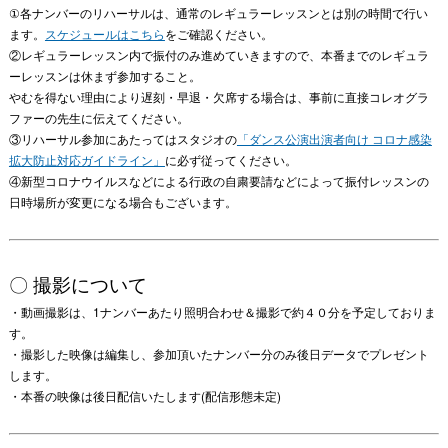
①各ナンバーのリハーサルは、通常のレギュラーレッスンとは別の時間で行い
ます。
スケジュールはこちら
をご確認ください。
②レギュラーレッスン内で振付のみ進めていきますので、本番までのレギュラ
ーレッスンは休まず参加すること。
やむを得ない理由により遅刻・早退・欠席する場合は、事前に直接コレオグラ
ファーの先生に伝えてください。
③リハーサル参加にあたってはスタジオの
「ダンス公演出演者向け コロナ感染
拡大防止対応ガイドライン」
に必ず従ってください。
④新型コロナウイルスなどによる行政の自粛要請などによって振付レッスンの
日時場所が変更になる場合もございます。
〇 撮影について
・動画撮影は、1ナンバーあたり照明合わせ＆撮影で約４０分を予定しておりま
す。
・撮影した映像は編集し、参加頂いたナンバー分のみ後日データでプレゼント
します。
・本番の映像は後日配信いたします(配信形態未定)