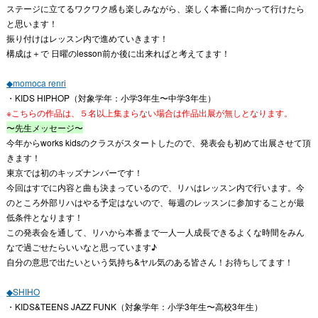
ステージに立てるワクワク感も楽しみながら、楽しく本番に向かって行けたら
と思います！
振り付けはレッスン内で進めていきます！
構成は＋で 日曜のlesson前か後に出来ればと考えてます！
◆momoca renri
・KIDS HIPHOP（対象学年：小学3年生〜中学3年生）
※こちらの作品は、５名以上集まらない場合は作品出展が無しとなります。
〜先生メッセージ〜
今年からworks kidsのクラスがスタートしたので、発表会も初めて出展させて頂
きます！
東京では初のキッズナンバーです！
今回はすでに内容と曲も決まっているので、リハはレッスン内で行います。今
のところ外部リハはやる予定はないので、毎週のレッスンに参加することが最
低条件となります！
この発表会を通して、リハから本番まで一人一人成長できるよくな時間をみん
なで過ごせたらいいなと思っています♪
自分の意思で出たいという気持ち&ヤル気のある皆さん！お待ちしてます！
◆SHIHO
・KIDS&TEENS JAZZ FUNK（対象学年：小学3年生〜高校3年生）