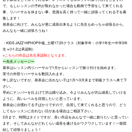
で、もしレッスンの予約が取れなかった場合も動画で予習をして来てくれる
事、リハーサルを休まない事、意識を高く持って一緒に頑張ってくれる子を募
集します！
発表会に向けて、みんなが更に成長出来るように先生もめっちゃ頑張るから、
みんなも一緒に頑張ろうね！
・KIDS JAZZ HIPHOP中級_土曜17:20クラス（対象学年：小学1年生〜中学3年
生 ※小1.2は承認制）
※こちらの作品は先生承認制となります。
〜先生メッセージ〜
基本はレッスン内リハーサルで1月からレッスンで振り付けを始めます。
実寸の外部リハーサルを数回入れます。
申し訳ないですが、発表会に出れない子は1月〜3月末まで初級クラスへ来て下
さい。
早めにナンバーを仕上げて沢山踊り込み、今よりみんなが沢山成長していける
ように、高いレベルを目指したいと思っています。
発表会に出慣れてる子ばかりですので、自習して来てくれると思うので、どう
してもレッスンに出れない日がある場合はご相談下さい。
3月まで、時間はタイトですが、良い作品をみんなで一緒に創りたいと思ってい
ます。そしてみんながどれくらい成長を遂げるかワクワクしています！一致団
結して頑張りましょう！