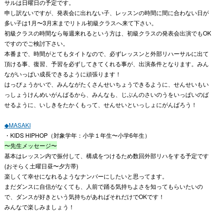
サルは日曜日の予定です。
申し訳ないですが、発表会に出れない子、レッスンの時間に間に合わない日が
多い子は1月〜3月末までリトル初級クラスへ来て下さい。
初級クラスの時間なら毎週来れるという方は、初級クラスの発表会出演でもOK
ですのでご検討下さい。
本番まで、時間がとてもタイトなので、必ずレッスンと外部リハーサルに出て
頂ける事、復習、予習を必ずしてきてくれる事が、出演条件となります。みん
ながいっぱい成長できるように頑張ります！
はっぴょうかいで、みんながたくさんせいちょうできるように、せんせいもい
っしょうけんめいがんばるから、みんなも、じぶんのさいのうをいっぱいのば
せるように、いしきをたかくもって、せんせいといっしょにがんばろう！
◆MASAKI
・KIDS HIPHOP（対象学年：小学１年生〜小学6年生）
〜先生メッセージ〜
基本はレッスン内で振付して、構成をつけるため数回外部リハをする予定です
(おそらく土曜日昼〜夕方帯)
楽しくて幸せになれるようなナンバーにしたいと思ってます。
まだダンスに自信がなくても、人前で踊る気持ちよさを知ってもらいたいの
で、ダンスが好きという気持ちがあればそれだけでOKです！
みんなで楽しみましょう！