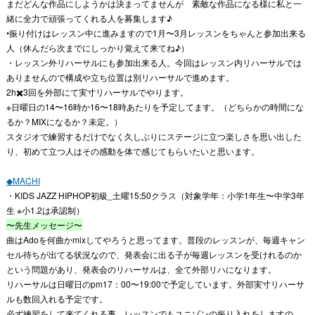
まだどんな作品にしようかは決まってませんが 素敵な作品になる様に私と一
緒に全力で頑張ってくれる人を募集します♪
•振り付けはレッスン中に進みますので1月〜3月レッスンをちゃんと参加出来る
人（休んだら次までにしっかり覚えて来てね♪）
・レッスン外リハーサルにも参加出来る人。今回はレッスン内リハーサルでは
ありませんので構成や立ち位置は別リハーサルで進めます。
2h✖️3回を外部にて実寸リハーサルでやります。
※日曜日の14〜16時か16〜18時あたりを予定してます。（どちらかの時間にな
るか？MIXになるか？未定。）
スタジオで練習するだけでなく久しぶりにステージに立つ楽しさを思い出した
り、初めて立つ人はその感動を体で感じてもらいたいと思います。
◆MACHI
・KIDS JAZZ HIPHOP初級_土曜15:50クラス（対象学年：小学1年生〜中学3年
生 ※小1.2は承認制）
〜先生メッセージ〜
曲はAdoを何曲かmixしてやろうと思ってます。普段のレッスンが、毎週キャン
セル待ちが出てる状況なので、発表会に出る子が毎週レッスンを受けれるのか
という問題があり、発表会のリハーサルは、全て外部リハになります。
リハーサルは日曜日のpm17：00〜19:00で予定しています。外部実寸リハーサ
ルも数回入れる予定です。
必ず練習をして来てくれる事、レッスンでもユニゾンの振り入れをしますの