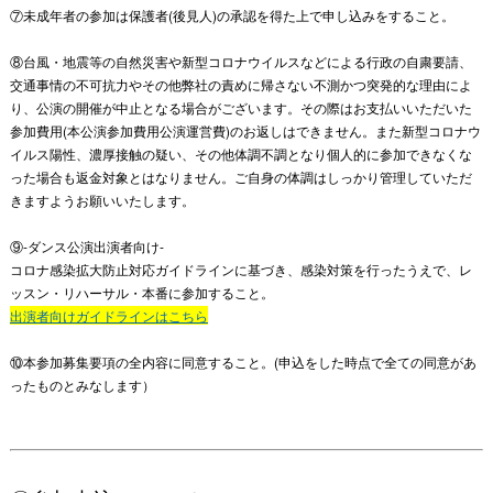
⑦未成年者の参加は保護者(後見人)の承認を得た上で申し込みをすること。
⑧台風・地震等の自然災害や新型コロナウイルスなどによる行政の自粛要請、
交通事情の不可抗力やその他弊社の責めに帰さない不測かつ突発的な理由によ
り、公演の開催が中止となる場合がございます。その際はお支払いいただいた
参加費用(本公演参加費用公演運営費)のお返しはできません。また新型コロナウ
イルス陽性、濃厚接触の疑い、その他体調不調となり個人的に参加できなくな
った場合も返金対象とはなりません。ご自身の体調はしっかり管理していただ
きますようお願いいたします。
⑨-ダンス公演出演者向け-
コロナ感染拡大防止対応ガイドラインに基づき、感染対策を行ったうえで、レ
ッスン・リハーサル・本番に参加すること。
出演者向けガイドラインはこちら
⑩本参加募集要項の全内容に同意すること。(申込をした時点で全ての同意があ
ったものとみなします）