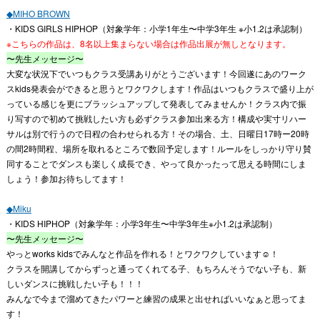
◆MIHO BROWN
・KIDS GIRLS HIPHOP（対象学年：小学1年生〜中学3年生 ※小1.2は承認制）
※こちらの作品は、8名以上集まらない場合は作品出展が無しとなります。
〜先生メッセージ〜
大変な状況下でいつもクラス受講ありがとうございます！今回遂にあのワーク
スkids発表会ができると思うとワクワクします！作品はいつもクラスで盛り上が
っている感じを更にブラッシュアップして発表してみませんか！クラス内で振
り写すので初めて挑戦したい方も必ずクラス参加出来る方！構成や実寸リハー
サルは別で行うので日程の合わせられる方！その場合、土、日曜日17時ー20時
の間2時間程、場所を取れるところで数回予定します！ルールをしっかり守り賛
同することでダンスも楽しく成長でき、やって良かったって思える時間にしま
しょう！参加お待ちしてます！
◆Miku
・KIDS HIPHOP（対象学年：小学3年生〜中学3年生※小1.2は承認制）
〜先生メッセージ〜
やっとworks kidsでみんなと作品を作れる！とワクワクしています☺️！
クラスを開講してからずっと通ってくれてる子、もちろんそうでない子も、新
しいダンスに挑戦したい子も！！！
みんなで今まで溜めてきたパワーと練習の成果と出せればいいなぁと思ってま
す！