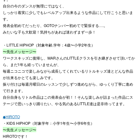
自分の今のダンスが無理にではなく、
しっかり着実に少しでもレベルアップ出来るような作品にして行こうと思いま
す。
発表会初めてだったり、GOTOナンバー初めてで緊張する….。
みたいな子も大歓迎！気持ちがあれば迷わずまず一歩！
・LITTLE HIPHOP（対象年齢,学年：4歳〜小学2年生）
〜先生メッセージ〜
ワークスキッズに復帰し、MARさんのLITTLEクラスを引き継ぎさせて頂いてか
ら、まだ1年も経っていませんが、
毎週ニコニコで楽しみながら成長してくれているリトルキッズ達とどんな作品
が出来るかとても楽しみです。
振り付けは毎週月曜日のレッスンで少しずつ進めながら、ゆっくり丁寧に進め
て行きます。
自分自身もリトル作品はこの発表会が初！！そんな楽しみが詰まった作品にス
テージで思いっきり踊りたい、やる気のあるLITTLE達は是非待ってます。
◆HIROTO
・KIDS HIPHOP（対象学年：小学1年生〜小学6年生）
〜先生メッセージ〜
HIROTOです！