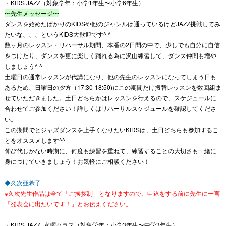
・KIDS JAZZ（対象学年：小学1年生〜小学6年生）
〜先生メッセージ〜
ダンスを始めたばかりのKIDSや他のジャンルは通っているけどJAZZ挑戦してみ
たいな、、、というKIDS大歓迎です^ ^
数ヶ月のレッスン・リハーサル期間、本番の2日間の中で、少しでも自分に自信
をつけたり、ダンスを更に楽しく踊れる為に沢山練習して、ダンス仲間も増や
しましょう^ ^
土曜日の通常レッスンが代講になり、他の先生のレッスンになってしまう日も
あるため、日曜日の夕方（17:30-18:50)にこの期間だけ振替レッスンを数回組ま
せていただきました。土日どちらかはレッスンを行えるので、スケジュールに
合わせてご参加ください！詳しくはリハーサルスケジュールを確認してくださ
い。
この期間でとジャズダンスを上手くなりたいKIDSは、土日どちらも参加するこ
とをオススメします^^
伸び代しかない時期に、何度も練習を重ねて、練習することの大切さも一緒に
身につけていきましょう！お気軽にご相談ください！
◆久次亜希子
※久次先生作品は全て「ご挨拶制」となりますので、申込をする前に先生に一言
「発表会に出たいです！」とお伝えください。
・KIDS JAZZ_水曜クラス（対象学年：小学3年生〜中学3年生）