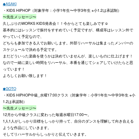
◆ASAKI
・KIDS HIPHOP（対象学年：小学1年生〜中学3年生 ※小1.2は承認制）
〜先生メッセージ〜
久しぶりのWORKS KIDS発表会！！今からとても楽しみです☺️
基本的にはレッスンで振付をすすめていく予定ですが、構成等はレッスン外で
やっていく予定なので、
どちらも参加できる人でお願いします。外部リハーサルは集まったメンバーの
スケジュールで決める予定です。
まだどういった楽曲を使うかは決めていませんが、楽しいものに仕上げます！
なので一緒に楽しい時間をリハーサル、本番を通じてシェアしていけたらと思
っています！
よろしくお願い致します！
◆GOTO
・KIDS HIPHOP中級_水曜17:00クラス（対象学年：小学1年生〜中学3年生 ※小
1.2は承認制）
〜先生メッセージ〜
12月から中級クラスに変わった毎週水曜日17:00〜。
1人1人がしっかり目標をしっかり持って、自分のダンスを理解して向き合える
ような作品にしていきます。
そしてリハーサルからしっかりと伝えていきます。