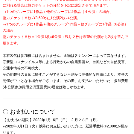
に別れる場合は協力チケットの分配を下記に設定させて頂きます。
→1つのグループに1作品＋他のグループに2作品（４公演）の場合、
協力チケット８枚×¥3,600分_1公演2枚×4公演。
→1つのグループに1作品＋他のグループ1作品＋他グループに1作品（6公演）
の場合、
協力チケット８枚＝1公演1枚×6公演＋残り２枚は希望の公演から2枚を選んで
頂きます。
①衣装代は参加費には含まれません。金額は各ナンバーによって異なります。
②新型コロナウイルス等による行政からの自粛要請や、台風などの自然災害、
交通事情等の不可抗力、
その他弊社の責めに帰すことができない不測かつ突発的な理由により、本番の
開催が中止となる場合がございます。その際、お支払いいただいた 参加費用
(本公演参加費用公演運営費)の返金は致しかねます。
〇 お支払いについて
【 お支払い期限 】2022年1
月16日（日）- 2 月２８日（月）
※2022年3月1日（火）以降にお支払い頂いた方は、延滞手数料(¥2,000)が掛か
ります。