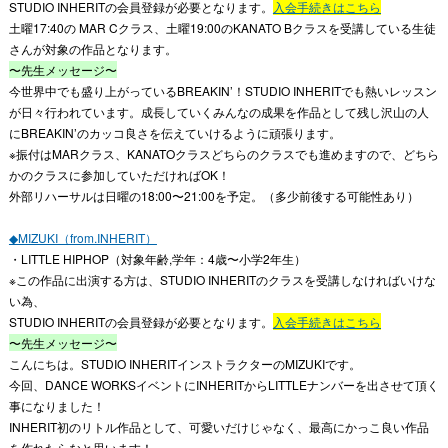
STUDIO INHERITの会員登録が必要となります。
入会手続きはこちら
土曜17:40の MAR Cクラス、土曜19:00のKANATO Bクラスを受講している生徒
さんが対象の作品となります。
〜先生メッセージ〜
今世界中でも盛り上がっているBREAKIN’！STUDIO INHERITでも熱いレッスン
が日々行われています。成長していくみんなの成果を作品として残し沢山の人
にBREAKIN’のカッコ良さを伝えていけるように頑張ります。
※振付はMARクラス、KANATOクラスどちらのクラスでも進めますので、どちら
かのクラスに参加していただければOK！
外部リハーサルは日曜の18:00〜21:00を予定。（多少前後する可能性あり）
◆MIZUKI（from.INHERIT）
・LITTLE HIPHOP（対象年齢,学年：4歳〜小学2年生）
※この作品に出演する方は、STUDIO INHERITのクラスを受講しなければいけな
い為、
STUDIO INHERITの会員登録が必要となります。
入会手続きはこちら
〜先生メッセージ〜
こんにちは。STUDIO INHERITインストラクターのMIZUKIです。
今回、DANCE WORKSイベントにINHERITからLITTLEナンバーを出させて頂く
事になりました！
INHERIT初のリトル作品として、可愛いだけじゃなく、最高にかっこ良い作品
を作れたらなと思います！