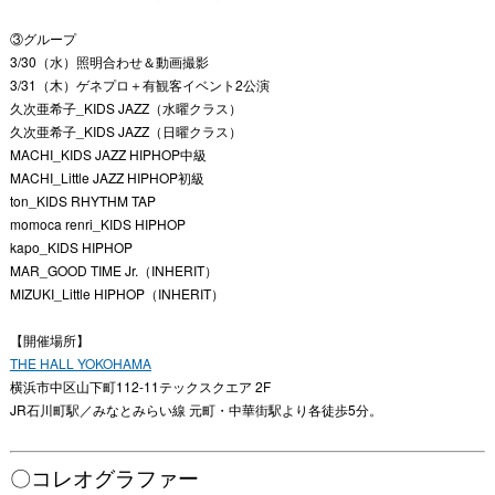
③グループ
3/30（水）照明合わせ＆動画撮影
3/31（木）ゲネプロ＋有観客イベント2公演
久次亜希子_KIDS JAZZ（水曜クラス）
久次亜希子_KIDS JAZZ（日曜クラス）
MACHI_KIDS JAZZ HIPHOP中級
MACHI_Little JAZZ HIPHOP初級
ton_KIDS RHYTHM TAP
momoca renri_KIDS HIPHOP
kapo_KIDS HIPHOP
MAR_GOOD TIME Jr.
（INHERIT）
MIZUKI_Little HIPHOP
（INHERIT）
【開催場所】
THE HALL YOKOHAMA
横浜市中区山下町112-11テックスクエア 2F
JR石川町駅／みなとみらい線 元町・中華街駅より各徒歩5分。
〇コレオグラファー