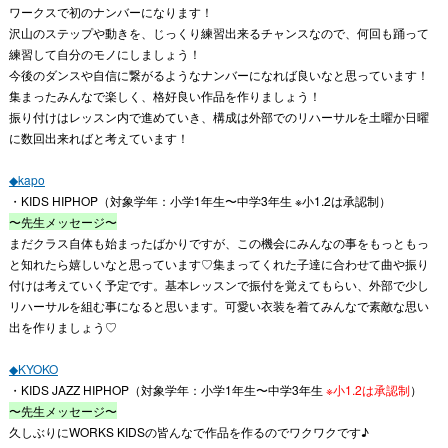
ワークスで初のナンバーになります！
沢山のステップや動きを、じっくり練習出来るチャンスなので、何回も踊って
練習して自分のモノにしましょう！
今後のダンスや自信に繋がるようなナンバーになれば良いなと思っています！
集まったみんなで楽しく、格好良い作品を作りましょう！
振り付けはレッスン内で進めていき、構成は外部でのリハーサルを土曜か日曜
に数回出来ればと考えています！
◆kapo
・KIDS HIPHOP（対象学年：小学1年生〜中学3年生 ※小1.2は承認制）
〜先生メッセージ〜
まだクラス自体も始まったばかりですが、この機会にみんなの事をもっともっ
と知れたら嬉しいなと思っています♡集まってくれた子達に合わせて曲や振り
付けは考えていく予定です。基本レッスンで振付を覚えてもらい、外部で少し
リハーサルを組む事になると思います。可愛い衣装を着てみんなで素敵な思い
出を作りましょう♡
◆KYOKO
・KIDS JAZZ HIPHOP（対象学年：小学1年生〜中学3年生
※小1.2は承認制
）
〜先生メッセージ〜
久しぶりにWORKS KIDSの皆んなで作品を作るのでワクワクです♪