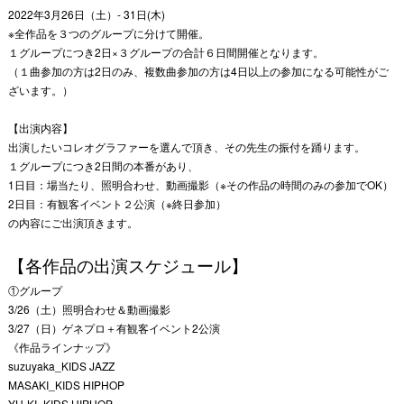
2022年3月26日（土）- 31日(木)
※全作品を３つのグループに分けて開催。
１グループにつき2日×３グループの合計６日間開催となります。
（１曲参加の方は2日のみ、複数曲参加の方は4日以上の参加になる可能性がご
ざいます。）
【出演内容】
出演したいコレオグラファーを選んで頂き、その先生の振付を踊ります。
１グループにつき2日間の本番があり、
1日目：場当たり、照明合わせ、動画撮影（※その作品の時間のみの参加でOK）
2日目：有観客イベント２公演
（※終日参加）
の内容にご出演頂きます。
【各作品の出演スケジュール】
①グループ
3/26（土）照明合わせ＆動画撮影
3/27（日）ゲネプロ＋有観客イベント2公演
《作品ラインナップ》
suzuyaka_KIDS JAZZ
MASAKI_KIDS HIPHOP
YU-KI_KIDS HIPHOP