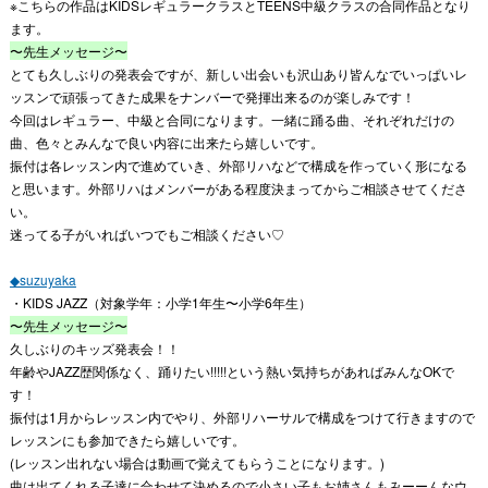
※こちらの作品はKIDSレギュラークラスとTEENS中級クラスの合同作品となり
ます。
〜先生メッセージ〜
とても久しぶりの発表会ですが、新しい出会いも沢山あり皆んなでいっぱいレ
ッスンで頑張ってきた成果をナンバーで発揮出来るのが楽しみです！
今回はレギュラー、中級と合同になります。一緒に踊る曲、それぞれだけの
曲、色々とみんなで良い内容に出来たら嬉しいです。
振付は各レッスン内で進めていき、外部リハなどで構成を作っていく形になる
と思います。外部リハはメンバーがある程度決まってからご相談させてくださ
い。
迷ってる子がいればいつでもご相談ください♡
◆suzuyaka
・KIDS JAZZ（対象学年：小学1年生〜小学6年生）
〜先生メッセージ〜
久しぶりのキッズ発表会！！
年齢やJAZZ歴関係なく、踊りたい!!!!!という熱い気持ちがあればみんなOKで
す！
振付は1月からレッスン内でやり、外部リハーサルで構成をつけて行きますので
レッスンにも参加できたら嬉しいです。
(レッスン出れない場合は動画で覚えてもらうことになります。)
曲は出てくれる子達に合わせて決めるので小さい子もお姉さんもみーーんなウ