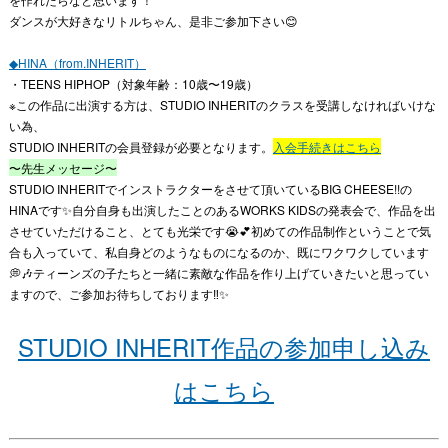
ダンスが大好きなリトルちゃん、是非ご参加下さい😊
◆HINA（from.INHERIT）
・TEENS HIPHOP（対象年齢：10歳〜19歳）
※この作品に出演する方は、STUDIO INHERITのクラスを受講しなければいけな
い為、
STUDIO INHERITの会員登録が必要となります。
入会手続きはこちら
〜先生メッセージ〜
STUDIO INHERITでインストラクターをさせて頂いているBIG CHEESE!!の
HINAです✨自分自身も出演したことのあるWORKS KIDSの発表会で、作品を出
させていただけること、とても光栄です😭💕初めての作品制作ということで気
合も入っていて、私自身どのようなものになるのか、既にワクワクしています
💭🎶ティーンズの子たちと一緒に素敵な作品を作り上げていきたいと思ってい
ますので、ご参加お待ちしております‼️✨
STUDIO INHERIT作品の参加申し込み
はこちら