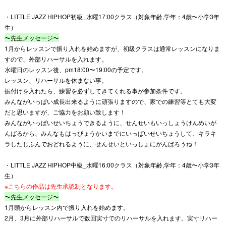
・LITTLE JAZZ HIPHOP初級_水曜17:00クラス（対象年齢,学年：4歳〜小学3年
生）
〜先生メッセージ〜
1月からレッスンで振り入れを始めますが、初級クラスは通常レッスンになりま
すので、外部リハーサルを入れます。
水曜日のレッスン後、pm18:00〜19:00の予定です。
レッスン、リハーサルを休まない事。
振付けを入れたら、練習を必ずしてきてくれる事が参加条件です。
みんながいっぱい成長出来るように頑張りますので、家での練習等とても大変
だと思いますが、ご協力をお願い致します！
みんながいっぱいせいちょうできるように、せんせいもいっしょうけんめいが
んばるから、みんなもはっぴょうかいまでにいっぱいせいちょうして、キラキ
ラしたじふんでおどれるように、せんせいといっしょにがんばろうね！
・LITTLE JAZZ HIPHOP中級_水曜16:00クラス（対象年齢,学年：4歳〜小学3年
生）
※こちらの作品は先生承認制となります。
〜先生メッセージ〜
1月頭からレッスン内で振り入れを始めます。
2月、3月に外部リハーサルで数回実寸でのリハーサルを入れます。実寸リハー