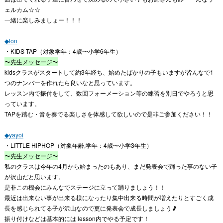
ェルカム☆☆
一緒に楽しみましょー！！！
◆ton
・KIDS TAP（対象学年：4歳〜小学6年生）
〜先生メッセージ〜
kidsクラスがスタートして約3年経ち、始めたばかりの子もいますが皆んなで1
つのナンバーを作れたら良いなと思っています。
レッスン内で振付をして、数回フォーメーション等の練習を別日でやろうと思
っています。
TAPを踏む・音を奏でる楽しさを体感して欲しいので是非ご参加ください！！
◆yayoi
・LITTLE HIPHOP（対象年齢,学年：4歳〜小学3年生）
〜先生メッセージ〜
私のクラスは今年の4月から始まったのもあり、まだ発表会で踊った事のない子
が沢山だと思います。
是非この機会にみんなでステージに立って踊りましょう！！
最近は出来ない事が出来る様になったり集中出来る時間が増えたりとすごく成
長を感じられてる子が沢山なので更に発表会で成長しましょう🎵
振り付けなどは基本的には lesson内でやる予定です！