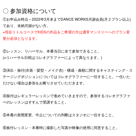
〇 参加資格について
①お申込み時点～2022年3月末までDANCE WORKS月謝会員(月２プラン以上)
であり、未納月謝がない方。
※現在リトルコースでKIDSの作品をご希望の方は通常マンスリーへのプラン変
更が必須となります。
②レッスン、リハーサル、本番当日に全て参加できること。
(※リハーサル日程はコレオグラファーによって異なります。)
③演出・振付(衣装・髪型・メイク含)・構成・曲順に関するキャスティング・ス
テージングポジションについてはコレオグラファーに一任すること。一任いた
だけない場合は参加をお断りさせていただきます。
④振付はレギュラーレッスンで進めていきますので、参加するコレオグラファ
ーのレッスンはすすんで受講すること。
⑤本番の形態変更、中止についての判断はスタジオに一任すること。
⑥振付レッスン・本番時に撮影した写真や映像の使用に同意すること。