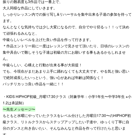
振りの難易度も3作品では一番上で、
大人同様な作品にしていきます。
しっかりレッスン内での振り写し&リハーサルを集中出来る子達の参加を待って
ます。
なんとなくな気持ちでは少し大変になるので、自分でやり切るっ！！って決め
て頑張れるみんなと、
中級らしいレベルを上げた良い作品を作って行きます。
＊作品エントリー前に一度はレッスンで見させて頂いたり、日頃のレッスンの
集中具合いで難しそうな子達は初級の方にお願いする事もあるかもしれませ
ん。
中級らしい、心構えと行動が出来る事が大前提！
でも、今現在がまだあまり上手に踊れなくても大丈夫です。やる気と強い思い
で絶対成長したいっという、強い心があれば年齢は関係なく！
バッチリカッコ良い作品を一緒に！！
・KIDS HIPHOP初級_月曜17:30クラス（対象学年：小学1年生〜中学3年生 ※小
1.2は承認制）
〜先生メッセージ〜
もともと水曜にやっていたクラスをレベル分けした月曜日17:30〜のHIPHOP初
級クラス、リトルクラスからステップアップしたい子達や、ゆっくり丁寧に自
分のダンスと向き合いたい、そんなみんなと作品を作って行けたらと思いま
す。