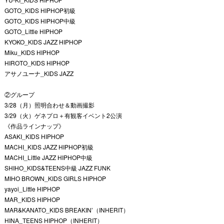
GOTO_KIDS HIPHOP初級
GOTO_KIDS HIPHOP中級
GOTO_Little HIPHOP
KYOKO_KIDS JAZZ HIPHOP
Miku_KIDS HIPHOP
HIROTO_KIDS HIPHOP
アサノユーナ
_KIDS JAZZ
②グループ
3/28（月）照明合わせ＆動画撮影
3/29（火）ゲネプロ＋有観客イベント2公演
《作品ラインナップ》
ASAKI_KIDS HIPHOP
MACHI_KIDS JAZZ HIPHOP初級
MACHI_Little JAZZ HIPHOP中級
SHIHO_KIDS&TEENS中級 JAZZ FUNK
MIHO BROWN_KIDS GIRLS HIPHOP
yayoi_Little HIPHOP
MAR_KIDS HIPHOP
MAR&KANATO_KIDS BREAKIN’（INHERIT）
HINA_TEENS HIPHOP
（INHERIT）