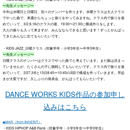
〜先生メッセージ〜
今年は水曜日と日曜日、別々のナンバーを作ります。水曜クラスは大人クラス
でやった曲で、来週からちょっと振りをやってみますね。クラス内で振りを進
めていって、3/2,9,16のクラスの後、19:30〜21:30に構成作りをします。
大人の振りも入って来ますが、みんなならできると思います！ずっとがんばっ
てきたみんなに出てもらいたいです。
・KIDS JAZZ_日曜クラス（対象学年：小学3年生〜中学3年生）
〜先生メッセージ〜
日曜クラスのナンバーはクラスでやった曲でと考えています。まだ曲は決まっ
ていませんが、たくさんの子に挑戦してもらいたいです。クラス内で振りを進
めていって、2/27,3/6と13日8:45〜10:45の3回で構成を作っていきます。早起
きが大変ですが、久しぶりの発表会、がんばってもらいたいです。
DANCE WORKS KIDS作品の参加申し
込みはこちら
◆MAR（from.INHERIT）
・KIDS HIPHOP A&B Rank（対象学年：小学3年生〜中学3年生）