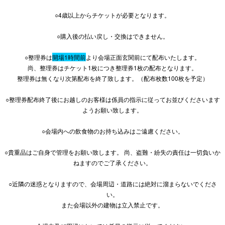
○4歳以上からチケットが必要となります。
○購入後の払い戻し・交換はできません。
○整理券は
開場1時間前
より会場正面玄関前にて配布いたします。
尚、整理券は
チケット1枚につき整理券1枚の配布
となります。
整理券は無くなり次第配布を終了致します。（配布枚数100枚を予定）
○整理券配布終了後にお越しのお客様は係員の指示に従ってお並びくださいます
ようお願い致します。
○会場内への飲食物のお持ち込みはご遠慮ください。
○貴重品はご自身で管理をお願い致します。 尚、盗難・紛失の責任は一切負いか
ねますのでご了承ください。
○近隣の迷惑となりますので、会場周辺・道路には絶対に溜まらないでくださ
い。
また会場以外の建物は立入禁止です。