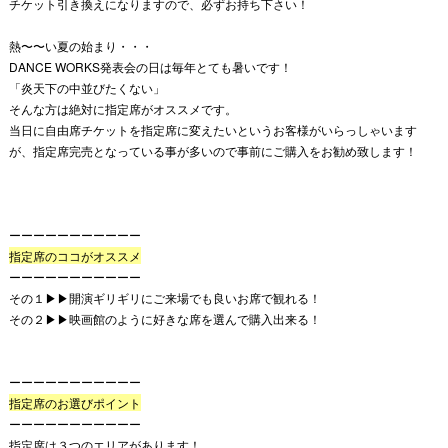
チケット引き換えになりますので、必ずお持ち下さい！
熱〜〜い夏の始まり・・・
DANCE WORKS発表会の日は毎年とても暑いです！
「炎天下の中並びたくない」
そんな方は絶対に指定席がオススメです。
当日に自由席チケットを指定席に変えたいというお客様がいらっしゃいます
が、指定席完売となっている事が多いので事前にご購入をお勧め致します！
ーーーーーーーーーーー
指定席のココがオススメ
ーーーーーーーーーーー
その１▶︎▶︎開演ギリギリにご来場でも良いお席で観れる！
その２▶︎▶︎映画館のように好きな席を選んで購入出来る！
ーーーーーーーーーーー
指定席のお選びポイント
ーーーーーーーーーーー
指定席は３つのエリアがあります！