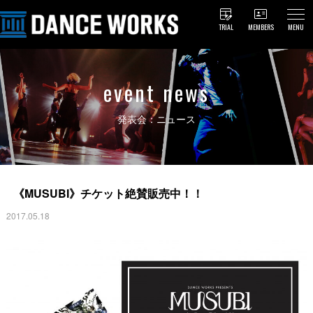
TRIAL
MEMBERS
MENU
event news
発表会：ニュース
《MUSUBI》チケット絶賛販売中！！
2017.05.18