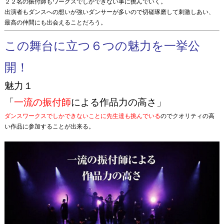
２２名の振付師もワークスでしかできない事に挑んでいく。
出演者もダンスへの想いが強いダンサーが多いので切磋琢磨して刺激しあい、
最高の仲間にも出会えることだろう。
この舞台に立つ６つの魅力を一挙公
開！
魅力１
「
一流の振付師
による作品力の高さ」
ダンスワークスでしかできないことに先生達も挑んでいる
のでクオリティの高
い作品に参加することが出来る。