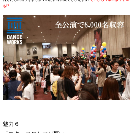
も!?
魅力６