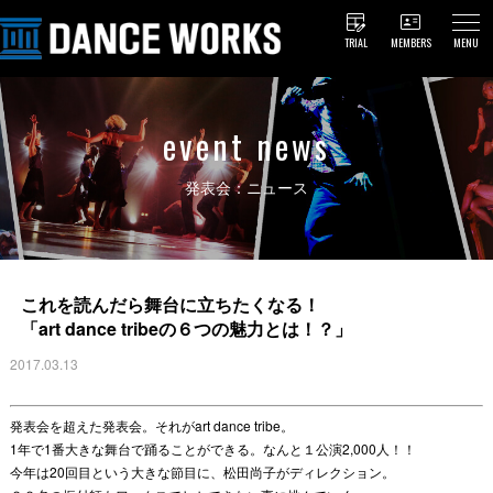
TRIAL
MEMBERS
MENU
event news
発表会：ニュース
これを読んだら舞台に立ちたくなる！
「art dance tribeの６つの魅力とは！？」
2017.03.13
発表会を超えた発表会。それがart dance tribe。
1年で1番大きな舞台で踊ることができる。なんと１公演2,000人！！
今年は20回目という大きな節目に、松田尚子がディレクション。