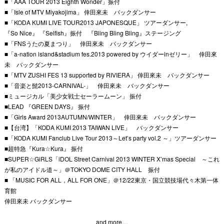
■「AAA TOUR 2013 Eighth Wonder」振付
■「Isle of MTV Miyakojima」 倖田來未 バックダンサー
■「KODA KUMI LIVE TOUR2013 JAPONESQUE」 ツアーダンサー,
『So Nice』 『Selfish』振付 『Bling Bling Bling』ステージング
■「FNSうたの夏まつり」 倖田來未 バックダンサー
■「a-nation island&stadium fes.2013 powered by ウイダーinゼリー」 倖田來
未 バックダンサー
■「MTV ZUSHI FES 13 supported by RIVIERA」 倖田來未 バックダンサー
■「音楽と髭2013-CARNIVAL-」 倖田來未 バックダンサー
■ミュージカル「美少女戦士セーラームーン」 振付
■LEAD 『GREEN DAYS』 振付
■「Girls Award 2013AUTUMN/WINTER」 倖田來未 バックダンサー
■【台湾】「KODA KUMI 2013 TAIWAN LIVE」 バックダンサー
■「KODA KUMI Fanclub Live Tour 2013～Let’s party vol.2 ～」ツアーダンサー
■超特急『Kura☆Kura』 振付
■SUPER☆GiRLS「iDOL Street Carnival 2013 WINTER X’mas Special ～これ
が私のアイドル道～」＠TOKYO DOME CITY HALL 振付
■ 「MUSIC FOR ALL，ALL FOR ONE」＠12/22東京・国立競技場代々木第一体
育館
倖田來未 バックダンサー
and more…