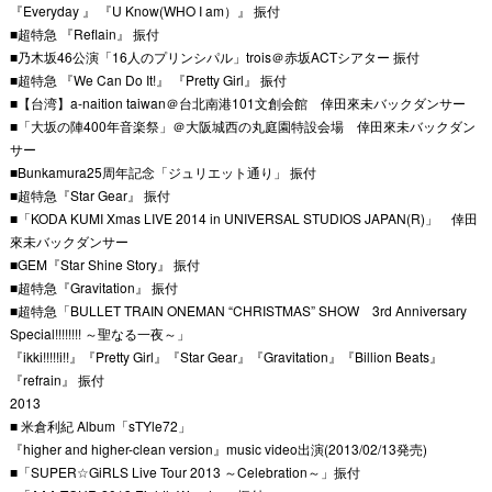
『Everyday 』 『U Know(WHO I am）』 振付
■超特急 『Reflain』 振付
■乃木坂46公演「16人のプリンシパル」trois＠赤坂ACTシアター 振付
■超特急 『We Can Do It!』 『Pretty Girl』 振付
■【台湾】a-naition taiwan＠台北南港101文創会館 倖田來未バックダンサー
■「大坂の陣400年音楽祭」＠大阪城西の丸庭園特設会場 倖田來未バックダン
サー
■Bunkamura25周年記念「ジュリエット通り」 振付
■超特急『Star Gear』 振付
■「KODA KUMI Xmas LIVE 2014 in UNIVERSAL STUDIOS JAPAN(R)」 倖田
來未バックダンサー
■GEM『Star Shine Story』 振付
■超特急『Gravitation』 振付
■超特急「BULLET TRAIN ONEMAN “CHRISTMAS” SHOW 3rd Anniversary
Special!!!!!!!! ～聖なる一夜～」
『ikki!!!!!i!!』『Pretty Girl』『Star Gear』『Gravitation』『Billion Beats』
『refrain』 振付
2013
■ 米倉利紀 Album「sTYle72」
『higher and higher-clean version』music video出演(2013/02/13発売)
■「SUPER☆GiRLS Live Tour 2013 ～Celebration～」振付