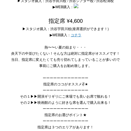
▶︎スタジオ購入：渋谷宇田川校 / 渋谷シアター校 / 渋谷松濤校
▶︎WEB購入：
指定席 ¥4,600
▶︎スタジオ購入：渋谷宇田川校(座席選択ができます！)
▶︎WEB購入：
コチラ
熱〜〜い夏の始まり・・・
炎天下の中並びたくない！そんな方は絶対に指定席がオススメです！
当日、指定席に変えたくても売り切れてしまっていることが多いので
事前にご購入をお勧め致します。
ーーーーーーーーーーーーー
指定席のココがオススメ
✌
★
ーーーーーーーーーーーーー
その１▶︎▶︎開演ギリギリにご来場でも良いお席で観れる！
その２▶︎▶︎映画館のように好きな席を選んで購入出来る！
ーーーーーーーーーーーーー
指定席のお選びポイント★
ーーーーーーーーーーーーー
指定席は３つのエリアがあります！