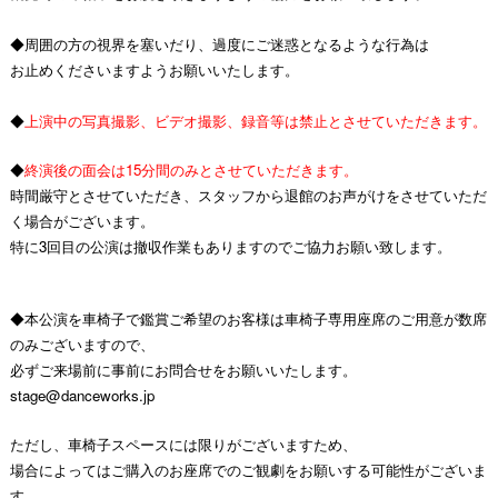
◆周囲の方の視界を塞いだり、過度にご迷惑となるような行為は
お止めくださいますようお願いいたします。
◆
上演中の写真撮影、ビデオ撮影、録音等は禁止とさせていただきます。
◆
終演後の面会は15分間のみとさせていただきます。
時間厳守とさせていただき、スタッフから退館のお声がけをさせていただ
く場合がございます。
特に3回目の公演は撤収作業もありますのでご協力お願い致します。
◆本公演を車椅子で鑑賞ご希望のお客様は
車椅子専用座席のご用意が数席
のみございますので、
必ずご来場前に事前にお問合せをお願いいたします。
stage@danceworks.jp
ただし、車椅子スペースには限りがございますため、
場合によってはご購入のお座席でのご観劇をお願いする可能性がございま
す。