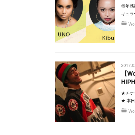
毎年感
ギュラ
Won
2017.0
【Wo
HIP
★チケッ
★ 本
Won