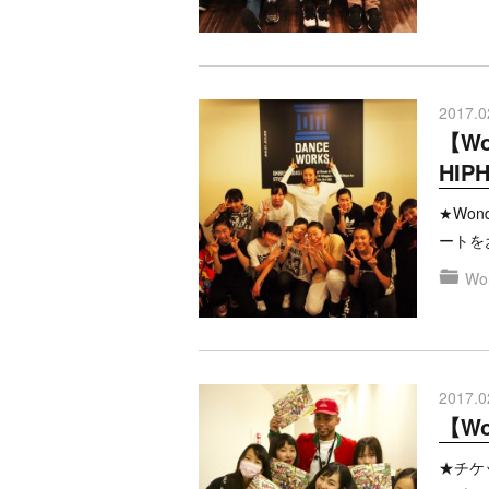
2017.0
【Wo
HIP
★Won
ートをお
Won
2017.0
【Wo
★チケッ