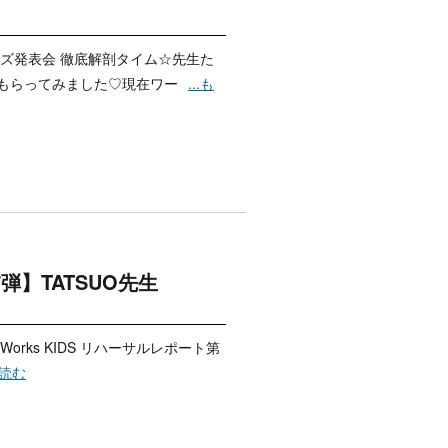
ズ発表会 徹底解剖タイム☆先生た
もらってみました♡現在ワー
...も
17弾】TATSUO先生
orks KIDS リハーサルレポート第
と読む