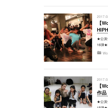
2017.0
【Wo
HIP
★公演チ
16弾
Won
2017.0
【Wo
作品
★公演チ
15弾