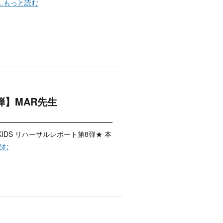
...もっと読む
第8弾】MAR先生
 KIDS リハーサルレポート第8弾★ 本
読む