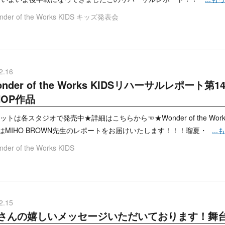
der of the Works KIDS
キッズ発表会
2.16
nder of the Works KIDSリハーサルレポート第
HOP作品
トは各スタジオで発売中★詳細はこちらから☜★Wonder of the Wor
はMIHO BROWN先生のレポートをお届けいたします！！！瑠夏・
..
der of the Works KIDS
2.15
さんの嬉しいメッセージいただいております！舞