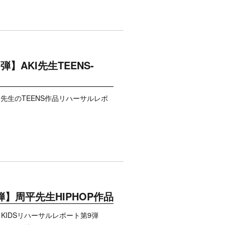
0弾】AKI先生TEENS-
 AKI先生のTEENS作品リハーサルレポ
第9弾】周平先生HIPHOP作品
s KIDSリハーサルレポート第9弾