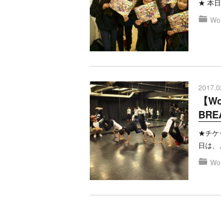
★ 本
Won
2017.0
【Wo
BRE
★チケッ
日は、
Won