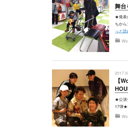
舞台
★発表
ちから
っと読
Won
2017.0
【Wo
HO
★公演チ
17弾
Won