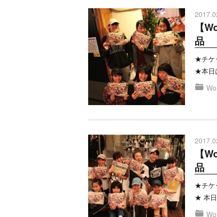
2017.0
【Wo
品
★チケッ
★本日
Won
2017.0
【Wo
品
★チケッ
★ 本
Won