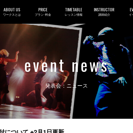
ABOUT US
PRICE
TIMETABLE
INSTRUCTOR
E
ワークスとは
プラン･料金
レッスン情報
講師紹介
イ
event news
発表会：ニュース
受付について ※2月1日更新