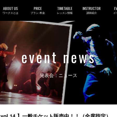
ABOUT US
PRICE
TIMETABLE
INSTRUCTOR
E
ワークスとは
プラン･料金
レッスン情報
講師紹介
イ
event news
発表会：ニュース
KIDS vol.14 】一般チケット販売中！！（全席指定）